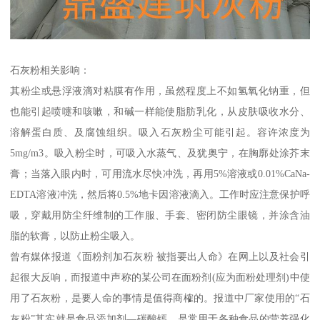
石灰粉相关影响：
其粉尘或悬浮液滴对粘膜有作用，虽然程度上不如氢氧化钠重，但
也能引起喷嚏和咳嗽，和碱一样能使脂肪乳化，从皮肤吸收水分、
溶解蛋白质、及腐蚀组织。吸入石灰粉尘可能引起。容许浓度为
5mg/m3。吸入粉尘时，可吸入水蒸气、及犹奥宁，在胸廓处涂芥末
膏；当落入眼内时，可用流水尽快冲洗，再用5%溶液或0.01%CaNa-
EDTA溶液冲洗，然后将0.5%地卡因溶液滴入。工作时应注意保护呼
吸，穿戴用防尘纤维制的工作服、手套、密闭防尘眼镜，并涂含油
脂的软膏，以防止粉尘吸入。
曾有媒体报道《面粉剂加石灰粉 被指要出人命》在网上以及社会引
起很大反响，而报道中声称的某公司在面粉剂(应为面粉处理剂)中使
用了石灰粉，是要人命的事情是值得商榷的。报道中厂家使用的“石
灰粉”其实就是食品添加剂—碳酸钙，是常用于各种食品的营养强化