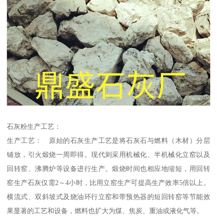
石灰粉生产工艺：
生产工艺： 原始的石灰生产工艺是将石灰石与燃料（木材）分层
铺放，引火煅烧一周即得。现代则采用机械化、半机械化立窑以及
回转窑、沸腾炉等设备进行生产。煅烧时间也相应地缩短，用回转
窑生产石灰仅需2～4小时，比用立窑生产可提高生产效率5倍以上。
横流式、双斜坡式及烧油环行立窑和带预热器的短回转窑等节能效
果显著的工艺和设备，燃料也扩大为煤、焦炭、重油或液化气等。