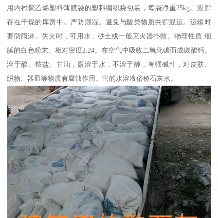
用内衬聚乙烯塑料薄膜袋的塑料编织袋包装，每袋净重25kg。应贮
存在干燥的库房中。严防潮湿。避免与酸类物质共贮混运。运输时
要防雨淋。失火时，可用水，砂土或一般灭火器扑救。物理性质 细
腻的白色粉末。相对密度2.24。在空气中吸收二氧化碳而成碳酸钙。
溶于酸、铵盐、甘油，微溶于水，不溶于醇，有强碱性，对皮肤、
织物、器皿等物质有腐蚀作用。它的水溶液俗称石灰水。