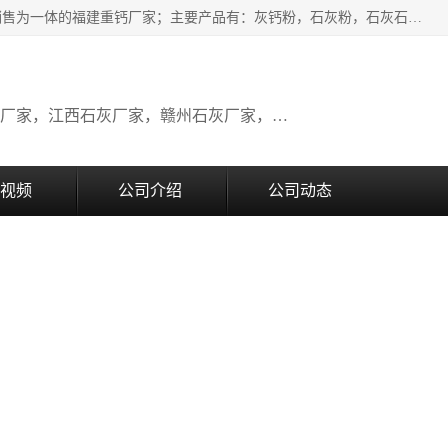
瑞金桂生建材公司一家专业从事建材产品经营研发、生产、销售为一体的福建重钙厂家；主要产品有：灰钙粉，石灰粉，石灰石，生石灰，熟石灰，氧化钙，重钙粉，氢氧化钙，农田石灰，畜牧业用石灰等。欢迎新老客户来电咨询！
广东石灰厂家，福建石灰厂家，江西石灰厂家，赣州石灰厂家，东莞石灰厂家
视频
公司介绍
公司动态