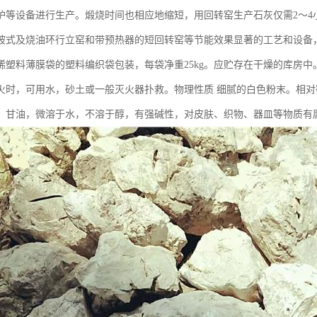
炉等设备进行生产。煅烧时间也相应地缩短，用回转窑生产石灰仅需2～4
坡式及烧油环行立窑和带预热器的短回转窑等节能效果显著的工艺和设备
烯塑料薄膜袋的塑料编织袋包装，每袋净重25kg。应贮存在干燥的库房
火时，可用水，砂土或一般灭火器扑救。物理性质 细腻的白色粉末。相对密
、甘油，微溶于水，不溶于醇，有强碱性，对皮肤、织物、器皿等物质有