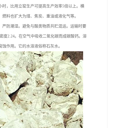
小时，比用立窑生产可提高生产效率5倍以上。横
，燃料也扩大为煤、焦炭、重油或液化气等。
中。严防潮湿。避免与酸类物质共贮混运。运输时要
度2.24。在空气中吸收二氧化碳而成碳酸钙。溶
腐蚀作用。它的水溶液俗称石灰水。