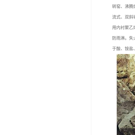
转窑、沸腾
流式、双斜
用内衬聚乙
防雨淋。失
于酸、铵盐