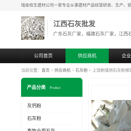
江西石灰批发
公司首页
供应商机
企业
当前位置：
首页
>
供应商机
>
石灰粉
> 上饶刷墙用石灰粉哪
产品分类
Product
灰钙粉
石灰粉
畜牧业用石灰