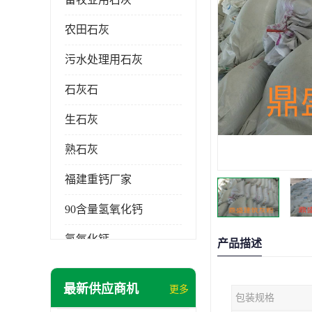
农田石灰
污水处理用石灰
石灰石
生石灰
熟石灰
福建重钙厂家
90含量氢氧化钙
氢氧化钙
产品描述
氧化钙
最新供应商机
更多
包装规格
重钙粉