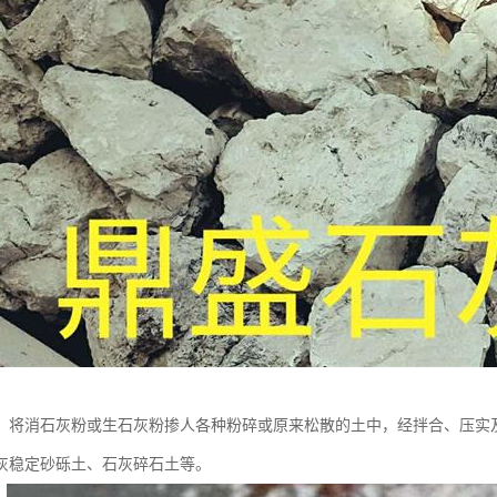
：将消石灰粉或生石灰粉掺人各种粉碎或原来松散的土中，经拌合、压实
灰稳定砂砾土、石灰碎石土等。