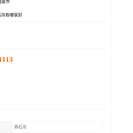
瑞金市
石灰粉哪家好
1113
熟石灰