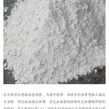
生石灰呈白色或灰色块状，为便于使用，块状生石灰常需加工成生
石灰粉、消石灰粉或石灰膏。生石灰粉是由块状生石灰磨细而得到
的细粉，其主要成分是CaO；消石灰粉是块状生石灰用适量水熟化而