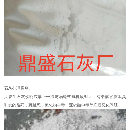
石灰处理黑臭。
大块生石灰傍晚或早上干撒与涡轮式氧机底即可。有缓解底质黑臭
引发的偷死，跳跳死，硫化物中毒，亚硝酸中毒等底质恶化问题。