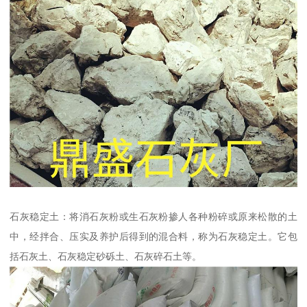
石灰稳定土：将消石灰粉或生石灰粉掺人各种粉碎或原来松散的土
中，经拌合、压实及养护后得到的混合料，称为石灰稳定土。它包
括石灰土、石灰稳定砂砾土、石灰碎石土等。