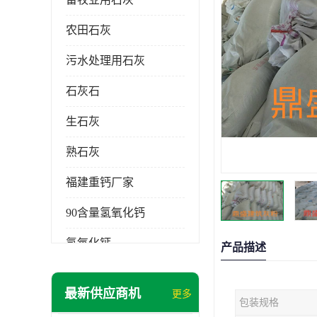
农田石灰
污水处理用石灰
石灰石
生石灰
熟石灰
福建重钙厂家
90含量氢氧化钙
氢氧化钙
产品描述
氧化钙
最新供应商机
更多
包装规格
重钙粉