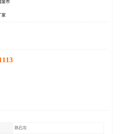
瑞金市
厂家
1113
熟石灰