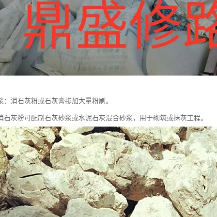
浆：消石灰粉或石灰膏掺加大量粉刷。
消石灰粉可配制石灰砂浆或水泥石灰混合砂浆，用于砌筑或抹灰工程。