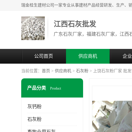
江西石灰批发
公司首页
供应商机
企业
当前位置：
首页
>
供应商机
>
石灰粉
> 上饶石灰粉厂家 批
产品分类
Product
灰钙粉
石灰粉
畜牧业用石灰