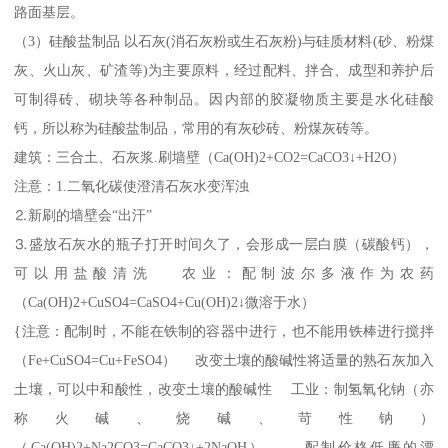
路面基层。
（3）硅酸盐制品 以石灰(消石灰粉或生石灰粉)与硅质材料(砂、粉煤
灰、火山灰、矿渣等)为主要原料，经过配料、拌合、成型和养护后
可制得砖、砌块等各种制品。因内部的胶凝物质主要是水化硅酸
钙，所以称为硅酸盐制品，常用的有灰砂砖、粉煤灰砖等。
建筑：三合土、石灰浆.刷墙壁（Ca(OH)2+CO2=CaCO3↓+H2O）
注意：1.二氧化碳使澄清石灰水变浑浊
⒉新刷的墙壁会“出汗”
⒊盛放石灰水的瓶子打开时间久了，会形成一层白膜（碳酸钙），
可以用盐酸清洗 农业：配制波尔多液作为农药
（Ca(OH)2+CuSO4=CaSO4+Cu(OH)2↓微溶于水）
{注意：配制时，不能在铁制的容器中进行，也不能用铁棒进行搅拌
（Fe+CuSO4=Cu+FeSO4） 改变土壤的酸碱性将适量的熟石灰加入
土壤，可以中和酸性，改变土壤的酸碱性 工业：制氢氧化钠（亦
称火碱、烧碱、苛性钠）
（Ca(OH)2+Na2CO3=CaCO3↓+2NaOH）、 配制价格低廉的漂