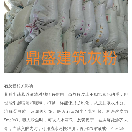
石灰粉相关影响：
其粉尘或悬浮液滴对粘膜有作用，虽然程度上不如氢氧化钠重，但
也能引起喷嚏和咳嗽，和碱一样能使脂肪乳化，从皮肤吸收水分、
溶解蛋白质、及腐蚀组织。吸入石灰粉尘可能引起。容许浓度为
5mg/m3。吸入粉尘时，可吸入水蒸气、及犹奥宁，在胸廓处涂芥末
膏；当落入眼内时，可用流水尽快冲洗，再用5%溶液或0.01%CaNa-