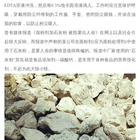
EDTA溶液冲洗，然后将0.5%地卡因溶液滴入。工作时应注意保护呼
吸，穿戴用防尘纤维制的工作服、手套、密闭防尘眼镜，并涂含油
脂的软膏，以防止粉尘吸入。
曾有媒体报道《面粉剂加石灰粉 被指要出人命》在网上以及社会引
起很大反响，而报道中声称的某公司在面粉剂(应为面粉处理剂)中使
用了石灰粉，是要人命的事情是值得商榷的。报道中厂家使用的“石
灰粉”其实就是食品添加剂—碳酸钙，是常用于各种食品的营养强化
剂，不必为此大惊小怪。