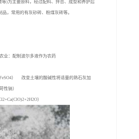
矿渣等)为主要原料，经过配料、拌合、成型和养护后
制品，常用的有灰砂砖、粉煤灰砖等。
农业：配制波尔多液作为农药
+FeSO4） 改变土壤的酸碱性将适量的熟石灰加
苛性钠）
2+Ca(ClO)2+2H2O）