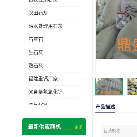
农田石灰
污水处理用石灰
石灰石
生石灰
熟石灰
福建重钙厂家
90含量氢氧化钙
氢氧化钙
产品描述
氧化钙
最新供应商机
更多
包装规格
重钙粉