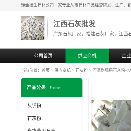
江西石灰批发
公司首页
供应商机
企业
当前位置：
首页
>
供应商机
>
石灰粉
> 河源刷墙用石灰粉批
产品分类
Product
灰钙粉
石灰粉
畜牧业用石灰