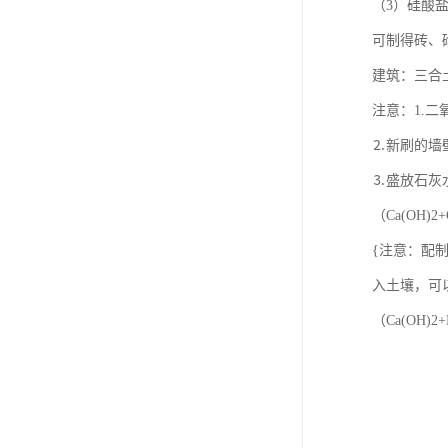
（3）硅酸
可制得砖、
建筑：三合土、
注意：1.
⒉新刷的墙壁
⒊盛放石灰
（Ca(OH)2
{注意：配制
入土壤，可
（Ca(OH)2