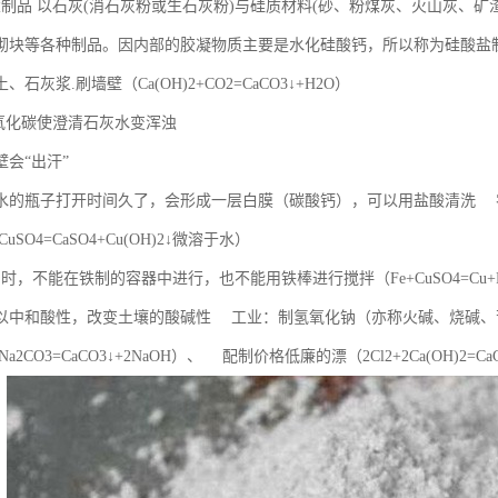
盐制品 以石灰(消石灰粉或生石灰粉)与硅质材料(砂、粉煤灰、火山灰、
砌块等各种制品。因内部的胶凝物质主要是水化硅酸钙，所以称为硅酸盐
石灰浆.刷墙壁（Ca(OH)2+CO2=CaCO3↓+H2O）
二氧化碳使澄清石灰水变浑浊
会“出汗”
水的瓶子打开时间久了，会形成一层白膜（碳酸钙），可以用盐酸清洗 
+CuSO4=CaSO4+Cu(OH)2↓微溶于水）
时，不能在铁制的容器中进行，也不能用铁棒进行搅拌（Fe+CuSO4=Cu
以中和酸性，改变土壤的酸碱性 工业：制氢氧化钠（亦称火碱、烧碱、
+Na2CO3=CaCO3↓+2NaOH）、 配制价格低廉的漂（2Cl2+2Ca(OH)2=CaCl