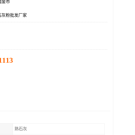
瑞金市
石灰粉批发厂家
1113
熟石灰