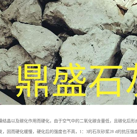
燥结晶以及碳化作用而硬化，由于空气中的二氧化碳含量低，且碳化后形
，因而硬化缓慢，硬化后的强度也不高，1：3的石灰砂浆28 d的抗压强度只