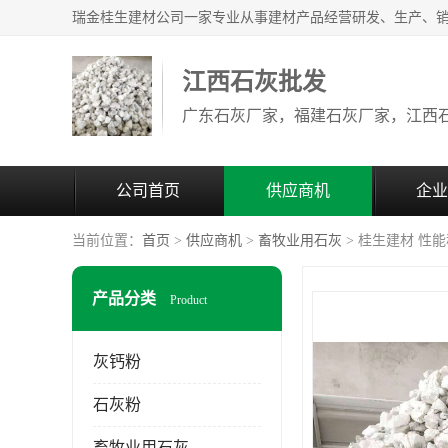
江西石灰批发
公司首页
供应商机
企业
当前位置：
首页
>
供应商机
>
畜牧业用石灰
> 桂生建材 性
产品分类
Product
灰钙粉
石灰粉
畜牧业用石灰