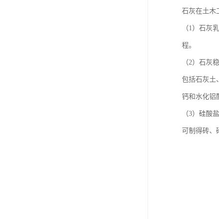
石灰在土木
（1）石灰
程。
（2）石灰
包括石灰土
钙和水化铝
（3）硅酸
可制得砖、