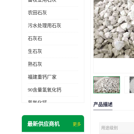
农田石灰
污水处理用石灰
石灰石
生石灰
熟石灰
福建重钙厂家
90含量氢氧化钙
氢氧化钙
产品描述
氧化钙
最新供应商机
更多
用途级别
重钙粉