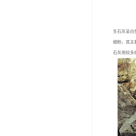
生石灰呈白
细粉，其主
石灰用较多的