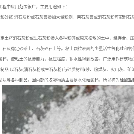
工程中应用范围很广，主要用途如下：
乳和砂浆 消石灰粉或石灰膏掺加大量粉刷。用石灰膏或消石灰粉可配制石
稳定土将消石灰粉或生石灰粉掺入各种粉碎或原来松散的土中，经拌合、
、石灰稳定砂砾土、石灰碎石土等。粘土颗粒表面的少量活性氧化硅和氧
酸钙，使粘土的抗渗能力，抗压强度，耐水性得到改善。广泛用作建筑物
盐制品 以石灰(消石灰粉或生石灰粉)与硅质材料(砂、粉煤灰、火山灰、
砌块等各种制品。因内部的胶凝物质主要是水化硅酸钙，所以称为硅酸盐