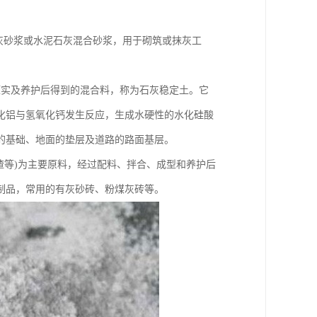
灰砂浆或水泥石灰混合砂浆，用于砌筑或抹灰工
压实及养护后得到的混合料，称为石灰稳定土。它
化铝与氢氧化钙发生反应，生成水硬性的水化硅酸
的基础、地面的垫层及道路的路面基层。
矿渣等)为主要原料，经过配料、拌合、成型和养护后
制品，常用的有灰砂砖、粉煤灰砖等。