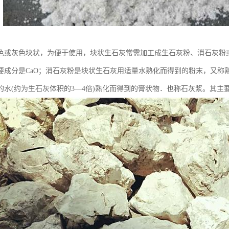
色或灰色块状，为便于使用，块状生石灰常需加工成生石灰粉、消石灰粉
要成分是CaO；消石灰粉是块状生石灰用适量水熟化而得到的粉末，又称熟石
水(约为生石灰体积的3—4倍)熟化而得到的膏状物．也称石灰浆。其主要成