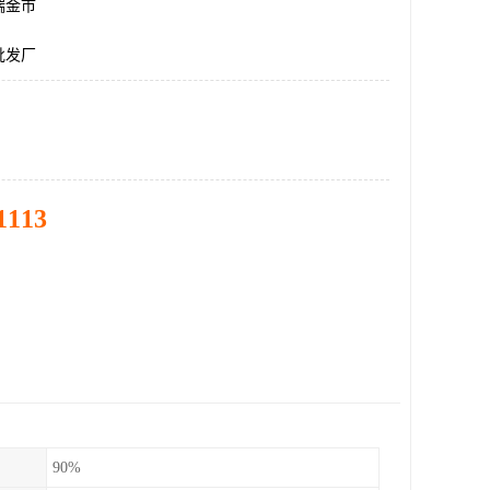
瑞金市
批发厂
1113
90%