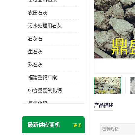
农田石灰
污水处理用石灰
石灰石
生石灰
熟石灰
福建重钙厂家
90含量氢氧化钙
氢氧化钙
产品描述
氧化钙
最新供应商机
更多
包装规格
重钙粉