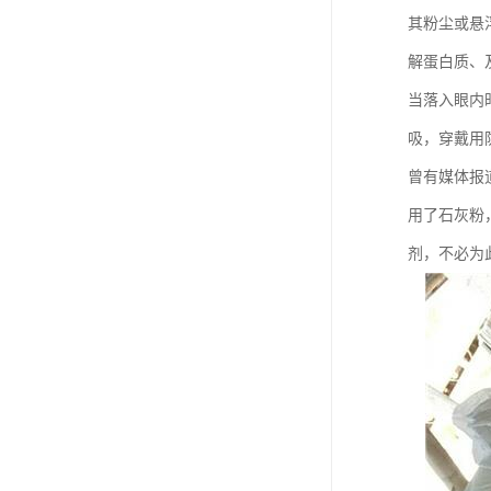
其粉尘或悬
解蛋白质、
当落入眼内时
吸，穿戴用
曾有媒体报
用了石灰粉
剂，不必为