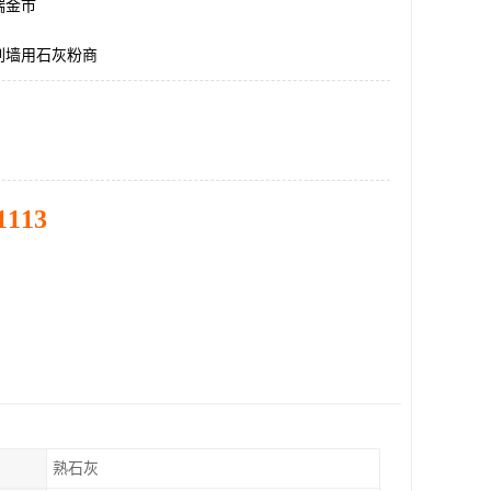
瑞金市
刷墙用石灰粉商
1113
熟石灰