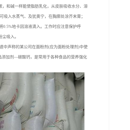
嗽，和碱一样能使脂肪乳化，从皮肤吸收水分、溶
，可吸入水蒸气、及犹奥宁，在胸廓处涂芥末膏；
后将0.5%地卡因溶液滴入。工作时应注意保护呼
粉尘吸入。
道中声称的某公司在面粉剂(应为面粉处理剂)中使
品添加剂—碳酸钙，是常用于各种食品的营养强化