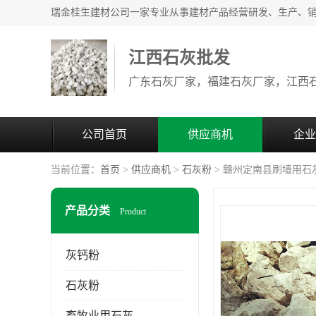
江西石灰批发
公司首页
供应商机
企业
当前位置：
首页
>
供应商机
>
石灰粉
> 赣州定南县刷墙用石
产品分类
Product
灰钙粉
石灰粉
畜牧业用石灰