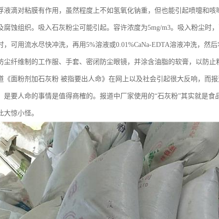
浮液滴对粘膜有作用，虽然程度上不如氢氧化钠重，但也能引起喷嚏和咳
及腐蚀组织。吸入石灰粉尘可能引起。容许浓度为5mg/m3。吸入粉尘时
，可用流水尽快冲洗，再用5%溶液或0.01%CaNa-EDTA溶液冲洗，然
防尘纤维制的工作服、手套、密闭防尘眼镜，并涂含油脂的软膏，以防止
道《面粉剂加石灰粉 被指要出人命》在网上以及社会引起很大反响，而报
，是要人命的事情是值得商榷的。报道中厂家使用的“石灰粉”其实就是食
此大惊小怪。