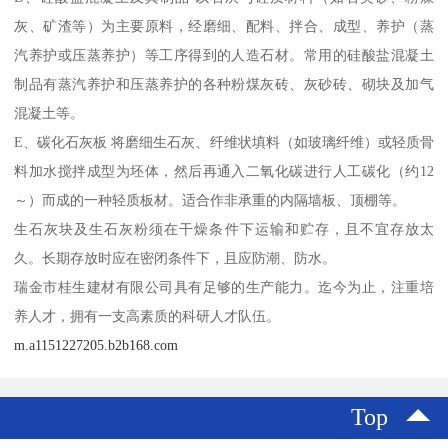
灰、矿渣等）为主要原料，经磨细、配料、拌合、成型、养护（蒸
汽养护或压蒸养护）等工序得到的人造石材。常用的硅酸盐混凝土
制品有蒸汽养护和压蒸养护的各种粉煤灰砖、灰砂砖、砌块及加气
混凝土等。
E、碳化石灰板 将磨细生石灰、纤维状填料（如玻璃纤维）或轻质骨
料加水搅拌成型为坯体，然后再通入二氧化碳进行人工碳化（约12
～）而成的一种轻质板材。适合作非承重的内隔墙板、顶棚等。
生石灰块及生石灰粉须在干燥条件下运输和贮存，且不宜存放太
久。长期存放时应在密闭条件下，且应防潮、防水。
瑞金市桂生建材有限公司具有足够的生产能力。迄今为止，注重培
养人才，拥有一支高素质的科研人才队伍。
m.a1151227205.b2b168.com
Top