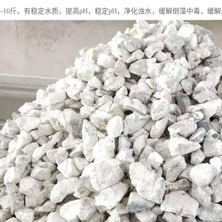
5-10斤。有稳定水质，提高pH，稳定pH，净化浊水，缓解倒藻中毒，缓