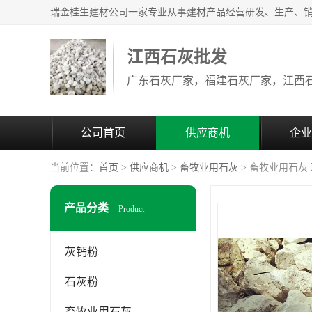
江西石灰批发
公司首页
供应商机
企业
当前位置：
首页
>
供应商机
>
畜牧业用石灰
> 畜牧业用石灰
产品分类
Product
灰钙粉
石灰粉
畜牧业用石灰