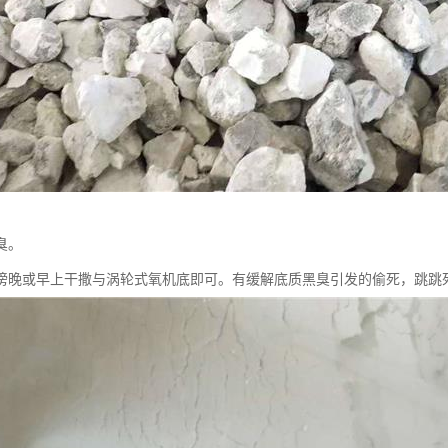
臭。
傍晚或早上干撒与涡轮式氧机底即可。有缓解底质黑臭引发的偷死，跳跳