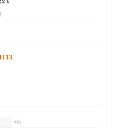
瑞金市
司
1113
90%