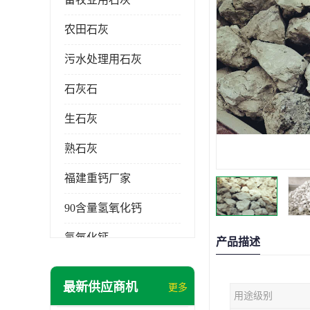
农田石灰
污水处理用石灰
石灰石
生石灰
熟石灰
福建重钙厂家
90含量氢氧化钙
氢氧化钙
产品描述
氧化钙
最新供应商机
更多
用途级别
重钙粉