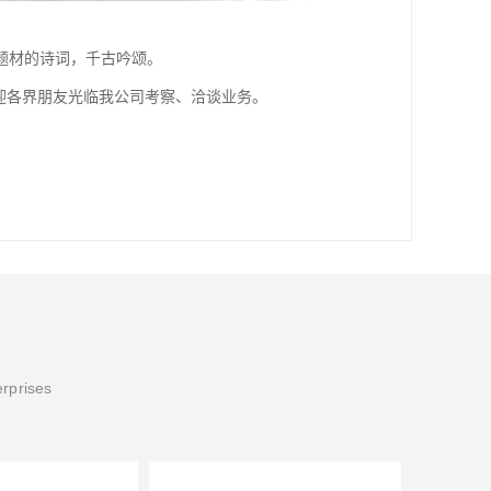
题材的诗词，千古吟颂。
迎各界朋友光临我公司考察、洽谈业务。
erprises