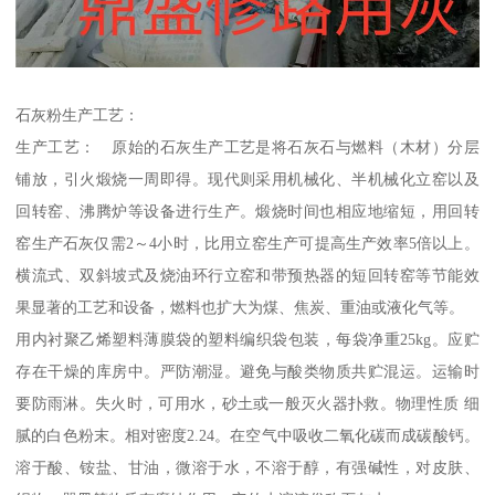
石灰粉生产工艺：
生产工艺： 原始的石灰生产工艺是将石灰石与燃料（木材）分层
铺放，引火煅烧一周即得。现代则采用机械化、半机械化立窑以及
回转窑、沸腾炉等设备进行生产。煅烧时间也相应地缩短，用回转
窑生产石灰仅需2～4小时，比用立窑生产可提高生产效率5倍以上。
横流式、双斜坡式及烧油环行立窑和带预热器的短回转窑等节能效
果显著的工艺和设备，燃料也扩大为煤、焦炭、重油或液化气等。
用内衬聚乙烯塑料薄膜袋的塑料编织袋包装，每袋净重25kg。应贮
存在干燥的库房中。严防潮湿。避免与酸类物质共贮混运。运输时
要防雨淋。失火时，可用水，砂土或一般灭火器扑救。物理性质 细
腻的白色粉末。相对密度2.24。在空气中吸收二氧化碳而成碳酸钙。
溶于酸、铵盐、甘油，微溶于水，不溶于醇，有强碱性，对皮肤、