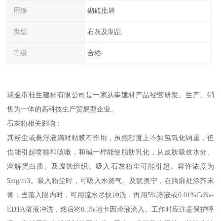
用途
砌砖批墙
类型
石灰及制品
等级
合格
瑞金市桂生建材有限公司是一家从事建材产品经营研发、生产、销
售为一体的高科技生产贸易型企业。
石灰粉相关影响：
其粉尘或悬浮液滴对粘膜有作用，虽然程度上不如氢氧化钠重，但
也能引起喷嚏和咳嗽，和碱一样能使脂肪乳化，从皮肤吸收水分、
溶解蛋白质、及腐蚀组织。吸入石灰粉尘可能引起。容许浓度为
5mg/m3。吸入粉尘时，可吸入水蒸气、及犹奥宁，在胸廓处涂芥末
膏；当落入眼内时，可用流水尽快冲洗，再用5%溶液或0.01%CaNa-
EDTA溶液冲洗，然后将0.5%地卡因溶液滴入。工作时应注意保护呼