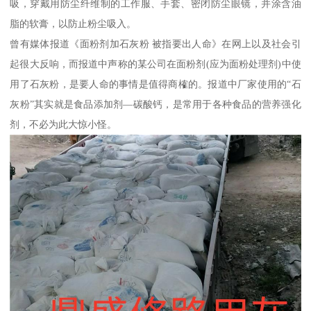
吸，穿戴用防尘纤维制的工作服、手套、密闭防尘眼镜，并涂含油
脂的软膏，以防止粉尘吸入。
曾有媒体报道《面粉剂加石灰粉 被指要出人命》在网上以及社会引
起很大反响，而报道中声称的某公司在面粉剂(应为面粉处理剂)中使
用了石灰粉，是要人命的事情是值得商榷的。报道中厂家使用的“石
灰粉”其实就是食品添加剂—碳酸钙，是常用于各种食品的营养强化
剂，不必为此大惊小怪。