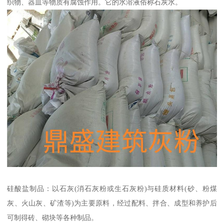
织物、器皿等物质有腐蚀作用。它的水溶液俗称石灰水。
硅酸盐制品：以石灰(消石灰粉或生石灰粉)与硅质材料(砂、粉煤
灰、火山灰、矿渣等)为主要原料，经过配料、拌合、成型和养护后
可制得砖、砌块等各种制品。