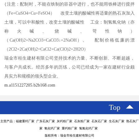
{注意：配制时，不能在铁制的容器中进行，也不能用铁棒进行搅拌
（Fe+CuSO4=Cu+FeSO4） 改变土壤的酸碱性将适量的熟石灰加入
土壤，可以中和酸性，改变土壤的酸碱性 工业：制氢氧化钠（亦
称火碱、烧碱、苛性钠）
（Ca(OH)2+Na2CO3=CaCO3↓+2NaOH）、 配制价格低廉的漂
（2Cl2+2Ca(OH)2=CaCl2+Ca(ClO)2+2H2O）
瑞金市桂生建材有限公司坚持技术的力量、不断创新、不断超越，
与客户共成长。经历多年的历练，公司已经成为一家在建材行业颇
具实力和规模的领头型企业。
m.a1151227205.b2b168.com
Top
主营产品：福建重钙厂家 广东石灰厂家 灰钙粉厂家 石灰粉厂家 石灰石厂家 生石灰厂家 熟石灰厂
家 氧化钙厂家 重钙粉厂家 氢氧化钙厂家
版权所有：瑞金市桂生建材有限公司