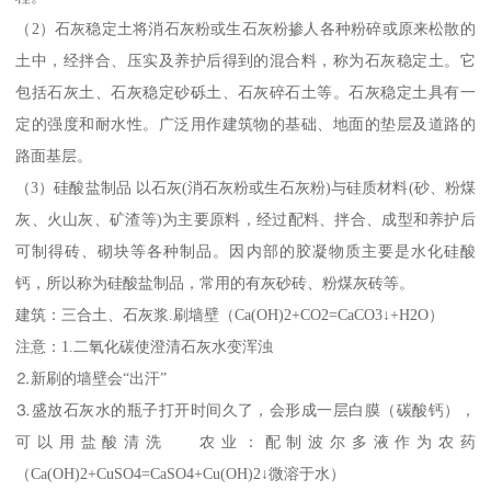
（2）石灰稳定土将消石灰粉或生石灰粉掺人各种粉碎或原来松散的
土中，经拌合、压实及养护后得到的混合料，称为石灰稳定土。它
包括石灰土、石灰稳定砂砾土、石灰碎石土等。石灰稳定土具有一
定的强度和耐水性。广泛用作建筑物的基础、地面的垫层及道路的
路面基层。
（3）硅酸盐制品 以石灰(消石灰粉或生石灰粉)与硅质材料(砂、粉煤
灰、火山灰、矿渣等)为主要原料，经过配料、拌合、成型和养护后
可制得砖、砌块等各种制品。因内部的胶凝物质主要是水化硅酸
钙，所以称为硅酸盐制品，常用的有灰砂砖、粉煤灰砖等。
建筑：三合土、石灰浆.刷墙壁（Ca(OH)2+CO2=CaCO3↓+H2O）
注意：1.二氧化碳使澄清石灰水变浑浊
⒉新刷的墙壁会“出汗”
⒊盛放石灰水的瓶子打开时间久了，会形成一层白膜（碳酸钙），
可以用盐酸清洗 农业：配制波尔多液作为农药
（Ca(OH)2+CuSO4=CaSO4+Cu(OH)2↓微溶于水）