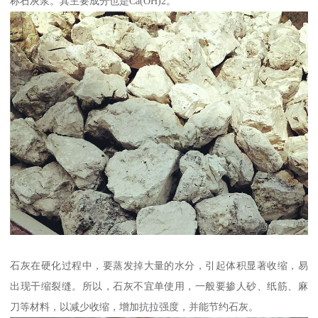
称石灰浆。其主要成分也是Ca(OH)2。
石灰在硬化过程中，要蒸发掉大量的水分，引起体积显著收缩，易
出现干缩裂缝。所以，石灰不宜单使用，一般要掺人砂、纸筋、麻
刀等材料，以减少收缩，增加抗拉强度，并能节约石灰。