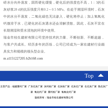
碍水分向外蒸发，因而硬化缓慢，硬化后的强度也不高，1：3的石
灰砂浆28 d的抗压强度只有0.2～0.5 MPa。在处于潮湿环境时，石灰
中的水分不蒸发，二氧化碳也无法渗入，硬化将停止；加上氢氧化
钙微溶于水，已硬化的石灰遇水还会溶解溃散。因此，石灰不宜在
长期潮湿和受水浸泡的环境中使用。
瑞金市桂生建材有限公司坚持技术的力量、不断创新、不断超越，
与客户共成长。经历多年的历练，公司已经成为一家在建材行业颇
具实力和规模的领头型企业。
m.a1151227205.b2b168.com
Top
主营产品：福建重钙厂家 广东石灰厂家 灰钙粉厂家 石灰粉厂家 石灰石厂家 生石灰厂家 熟石灰厂
家 氧化钙厂家 重钙粉厂家 氢氧化钙厂家
版权所有：瑞金市桂生建材有限公司