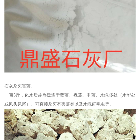
石灰杀灭害藻。
一亩5斤，化水后趁热泼洒于蓝藻、裸藻、甲藻、水蛛多处（水华处
或风头风尾）。可直接杀灭有害藻类以及水蛛纤毛虫等。