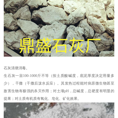
石灰清塘消毒。
生石灰一亩100-1000斤不等（按土质酸碱度，底泥厚度决定用量多
少），干撒（干撒后泼水反应）。其发热过程能对病原微生物甚至
敌害生物有极强的杀灭作用；对土壤pH，总碱度，总硬度有明显的
提果；对土质有机质有氧化、皂化、矿化效果。