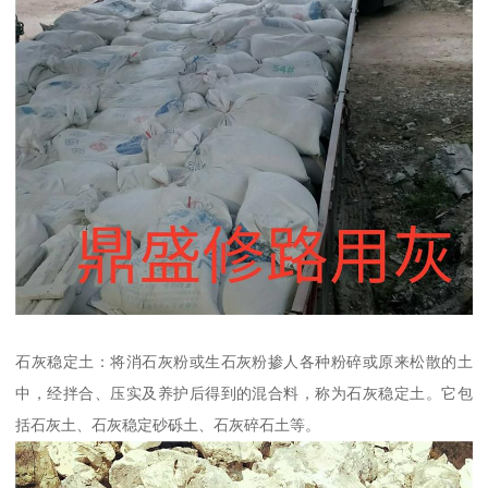
石灰稳定土：将消石灰粉或生石灰粉掺人各种粉碎或原来松散的土
中，经拌合、压实及养护后得到的混合料，称为石灰稳定土。它包
括石灰土、石灰稳定砂砾土、石灰碎石土等。