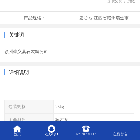
浏览次数：
178
次
产品规格：
发货地:
江西省赣州瑞金市
关键词
赣州崇义县石灰粉公司
详细说明
包装规格
25kg
主要材质
熟石灰
可售卖地
全国
首页
在线QQ
18970791113
在线留言