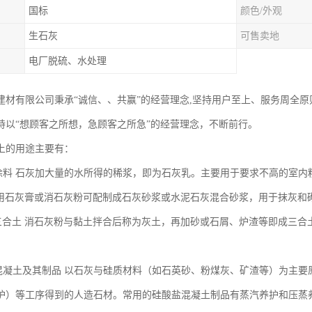
国标
颜色/外观
生石灰
可售卖地
电厂脱硫、水处理
建材有限公司秉承“诚信、、共赢”的经营理念,坚持用户至上、服务周全
持以“想顾客之所想，急顾客之所急”的经营理念，不断前行。
上的用途主要有：
涂料 石灰加大量的水所得的稀浆，即为石灰乳。主要用于要求不高的室内
利用石灰膏或消石灰粉可配制成石灰砂浆或水泥石灰混合砂浆，用于抹灰和
三合土 消石灰粉与黏土拌合后称为灰土，再加砂或石屑、炉渣等即成三合
混凝土及其制品 以石灰与硅质材料（如石英砂、粉煤灰、矿渣等）为主要
护）等工序得到的人造石材。常用的硅酸盐混凝土制品有蒸汽养护和压蒸