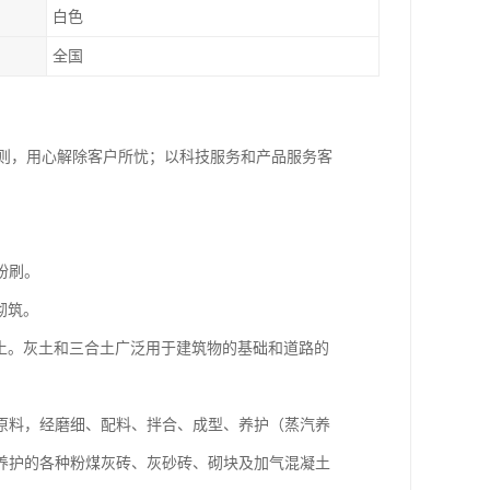
白色
全国
原则，用心解除客户所忧；以科技服务和产品服务客
粉刷。
砌筑。
土。灰土和三合土广泛用于建筑物的基础和道路的
原料，经磨细、配料、拌合、成型、养护（蒸汽养
养护的各种粉煤灰砖、灰砂砖、砌块及加气混凝土