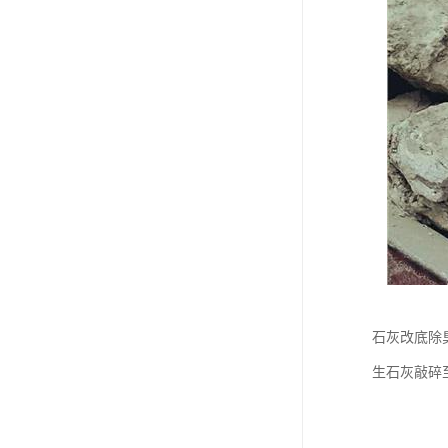
石灰改底除
生石灰敲碎