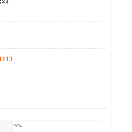
瑞金市
1113
90%