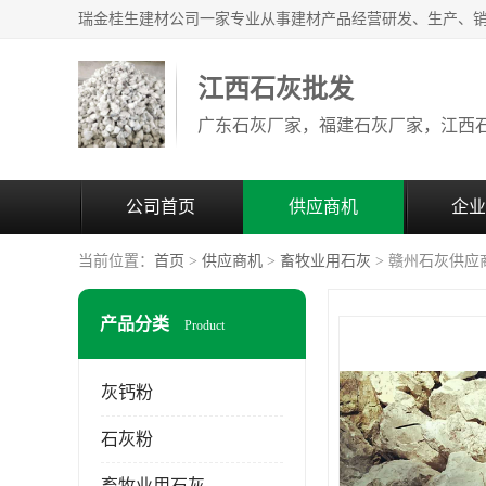
江西石灰批发
公司首页
供应商机
企业
当前位置：
首页
>
供应商机
>
畜牧业用石灰
> 赣州石灰供应
产品分类
Product
灰钙粉
石灰粉
畜牧业用石灰