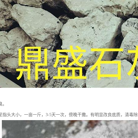
臭。
至指头大小，一亩一斤，3-5天一次，傍晚干撒。有明显改良底质，清毒