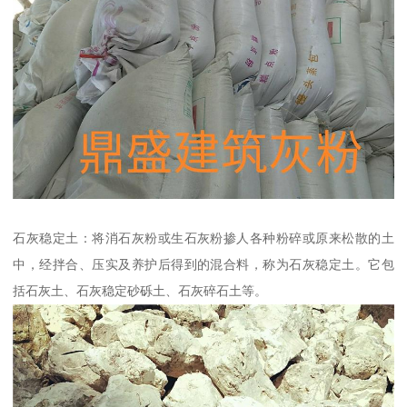
石灰稳定土：将消石灰粉或生石灰粉掺人各种粉碎或原来松散的土
中，经拌合、压实及养护后得到的混合料，称为石灰稳定土。它包
括石灰土、石灰稳定砂砾土、石灰碎石土等。