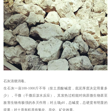
石灰清塘消毒。
生石灰一亩100-1000斤不等（按土质酸碱度，底泥厚度决定用量多
少），干撒（干撒后泼水反应）。其发热过程能对病原微生物甚至
敌害生物有极强的杀灭作用；对土壤pH，总碱度，总硬度有明显的
提果；对土质有机质有氧化、皂化、矿化效果。