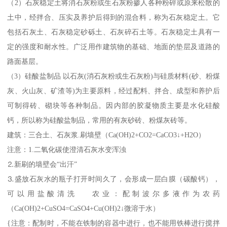
（2）石灰稳定土将消石灰粉或生石灰粉掺人各种粉碎或原来松散的
土中，经拌合、压实及养护后得到的混合料，称为石灰稳定土。它
包括石灰土、石灰稳定砂砾土、石灰碎石土等。石灰稳定土具有一
定的强度和耐水性。广泛用作建筑物的基础、地面的垫层及道路的
路面基层。
（3）硅酸盐制品 以石灰(消石灰粉或生石灰粉)与硅质材料(砂、粉煤
灰、火山灰、矿渣等)为主要原料，经过配料、拌合、成型和养护后
可制得砖、砌块等各种制品。因内部的胶凝物质主要是水化硅酸
钙，所以称为硅酸盐制品，常用的有灰砂砖、粉煤灰砖等。
建筑：三合土、石灰浆.刷墙壁（Ca(OH)2+CO2=CaCO3↓+H2O）
注意：1.二氧化碳使澄清石灰水变浑浊
⒉新刷的墙壁会“出汗”
⒊盛放石灰水的瓶子打开时间久了，会形成一层白膜（碳酸钙），
可以用盐酸清洗 农业：配制波尔多液作为农药
（Ca(OH)2+CuSO4=CaSO4+Cu(OH)2↓微溶于水）
{注意：配制时，不能在铁制的容器中进行，也不能用铁棒进行搅拌