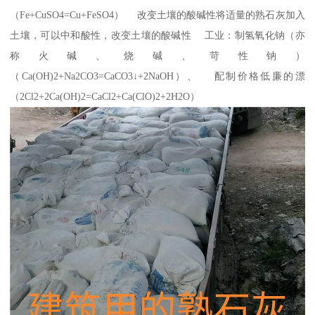
（Fe+CuSO4=Cu+FeSO4） 改变土壤的酸碱性将适量的熟石灰加入
土壤，可以中和酸性，改变土壤的酸碱性 工业：制氢氧化钠（亦
称火碱、烧碱、苛性钠）
（Ca(OH)2+Na2CO3=CaCO3↓+2NaOH）、 配制价格低廉的漂
（2Cl2+2Ca(OH)2=CaCl2+Ca(ClO)2+2H2O）