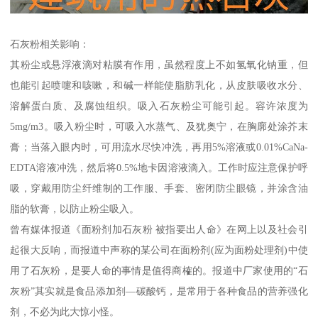
石灰粉相关影响：
其粉尘或悬浮液滴对粘膜有作用，虽然程度上不如氢氧化钠重，但
也能引起喷嚏和咳嗽，和碱一样能使脂肪乳化，从皮肤吸收水分、
溶解蛋白质、及腐蚀组织。吸入石灰粉尘可能引起。容许浓度为
5mg/m3。吸入粉尘时，可吸入水蒸气、及犹奥宁，在胸廓处涂芥末
膏；当落入眼内时，可用流水尽快冲洗，再用5%溶液或0.01%CaNa-
EDTA溶液冲洗，然后将0.5%地卡因溶液滴入。工作时应注意保护呼
吸，穿戴用防尘纤维制的工作服、手套、密闭防尘眼镜，并涂含油
脂的软膏，以防止粉尘吸入。
曾有媒体报道《面粉剂加石灰粉 被指要出人命》在网上以及社会引
起很大反响，而报道中声称的某公司在面粉剂(应为面粉处理剂)中使
用了石灰粉，是要人命的事情是值得商榷的。报道中厂家使用的“石
灰粉”其实就是食品添加剂—碳酸钙，是常用于各种食品的营养强化
剂，不必为此大惊小怪。