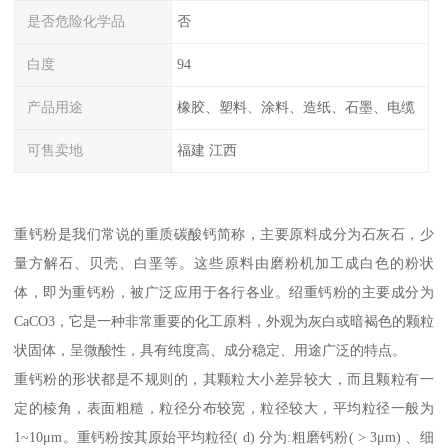
是否危险化学品
否
白度
94
产品用途
橡胶、塑料、涂料、造纸、石墨、电缆
可售卖地
福建 江西
重钙粉是我们常说的重质碳酸钙简称，主要原料成分为石灰石，少
量方解石、贝壳、白垩等。这些原料由磨粉机加工成白色的粉状
体，即为重钙粉，被广泛应用于各行各业。绍重钙粉的主要成分为
CaCO3，它是一种非常重要的化工原料，外观为灰白或暗褐色的颗粒
状固体，呈微酸性，具有纯度高、成分稳定、用途广泛的特点。
重钙粉的形状都是不规则的，其颗粒大小差异较大，而且颗粒有一
定的棱角，表面粗糙，粒径分布较宽，粒径较大，平均粒径一般为
1~10μm。重钙粉按其原始平均粒径( d) 分为:粗磨钙粉( > 3μm) 、细