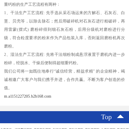
重钙粉的生产工艺流程有两种：
1、干法生产工艺流程: 先手选从采石场运来的方解石、石灰石、白
垩、贝壳等，以除去脉石；然后用破碎机对石灰石进行粗破碎，再
用雷蒙(摆式) 磨粉碎得到细石灰石粉，后用分级机对磨粉进行分
级，符合粒度要求的粉末作为产品包装入库，否则返回磨粉机再次
磨粉。
2、湿法生产工艺流程: 先将干法细粉制成悬浮液置于磨机内进一步
粉碎，经脱水、干燥后便制得超细重钙粉。
我们公司将一如既往地奉行“诚信经营，精益求精” 的企业精神，竭
诚相邀广大客户与我们携手并进，合作共赢。不断为客户创造的价
值。
m.a1151227205.b2b168.com
Top