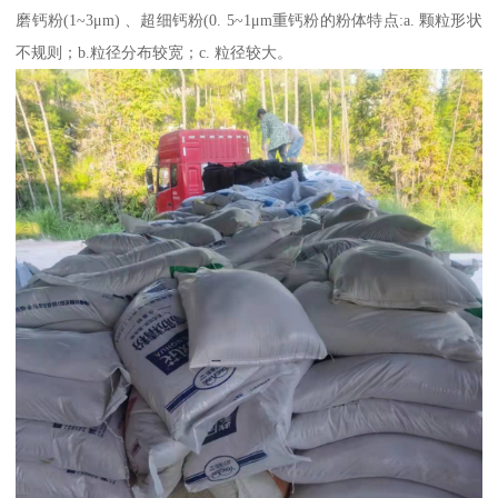
磨钙粉(1~3μm) 、超细钙粉(0. 5~1μm重钙粉的粉体特点:a. 颗粒形状
不规则；b.粒径分布较宽；c. 粒径较大。