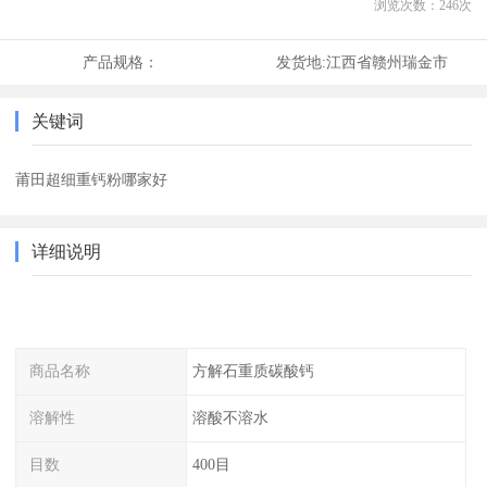
浏览次数：
246
次
产品规格：
发货地:
江西省赣州瑞金市
关键词
莆田超细重钙粉哪家好
详细说明
商品名称
方解石重质碳酸钙
溶解性
溶酸不溶水
目数
400目