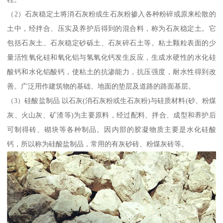
（2）石灰稳定土将消石灰粉或生石灰粉掺入各种粉碎或原来松散的
土中，经拌合、压实及养护后得到的混合料，称为石灰稳定土。它
包括石灰土、石灰稳定砂砾土、石灰碎石土等。粘土颗粒表面的少
量活性氧化硅和氧化铝与氢氧化钙发生反应，生成水硬性的水化硅
酸钙和水化铝酸钙，使粘土的抗渗能力，抗压强度，耐水性得到改
善。广泛用作建筑物的基础、地面的垫层及道路的路面基层。
（3）硅酸盐制品 以石灰(消石灰粉或生石灰粉)与硅质材料(砂、粉煤
灰、火山灰、矿渣等)为主要原料，经过配料、拌合、成型和养护后
可制得砖、砌块等各种制品。因内部的胶凝物质主要是水化硅酸
钙，所以称为硅酸盐制品，常用的有灰砂砖、粉煤灰砖等。