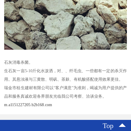
石灰消毒杀菌。
生石灰一亩5-10斤化水泼洒，对、、纤毛虫、一些都有一定的杀灭作
用。其悬浊液与三黄散、明矾、茶麸、有机酸搭配使用效果更佳。
瑞金市桂生建材有限公司以“客户满意”为准则，竭诚为用户提供的产
品和服务真诚欢迎各界朋友光临我公司考察、洽谈业务。
m.a1151227205.b2b168.com
Top