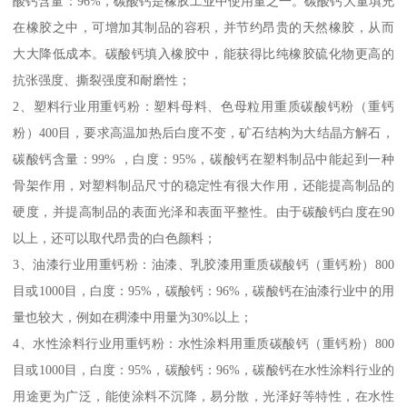
酸钙含量：96%，碳酸钙是橡胶工业中使用量之一。碳酸钙大量填充
在橡胶之中，可增加其制品的容积，并节约昂贵的天然橡胶，从而
大大降低成本。碳酸钙填入橡胶中，能获得比纯橡胶硫化物更高的
抗张强度、撕裂强度和耐磨性；
2、塑料行业用重钙粉：塑料母料、色母粒用重质碳酸钙粉（重钙
粉）400目，要求高温加热后白度不变，矿石结构为大结晶方解石，
碳酸钙含量：99% ，白度：95%，碳酸钙在塑料制品中能起到一种
骨架作用，对塑料制品尺寸的稳定性有很大作用，还能提高制品的
硬度，并提高制品的表面光泽和表面平整性。由于碳酸钙白度在90
以上，还可以取代昂贵的白色颜料；
3、油漆行业用重钙粉：油漆、乳胶漆用重质碳酸钙（重钙粉）800
目或1000目，白度：95%，碳酸钙：96%，碳酸钙在油漆行业中的用
量也较大，例如在稠漆中用量为30%以上；
4、水性涂料行业用重钙粉：水性涂料用重质碳酸钙（重钙粉）800
目或1000目，白度：95%，碳酸钙：96%，碳酸钙在水性涂料行业的
用途更为广泛，能使涂料不沉降，易分散，光泽好等特性，在水性