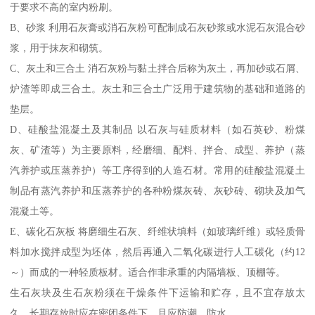
于要求不高的室内粉刷。
B、砂浆 利用石灰膏或消石灰粉可配制成石灰砂浆或水泥石灰混合砂
浆，用于抹灰和砌筑。
C、灰土和三合土 消石灰粉与黏土拌合后称为灰土，再加砂或石屑、
炉渣等即成三合土。灰土和三合土广泛用于建筑物的基础和道路的
垫层。
D、硅酸盐混凝土及其制品 以石灰与硅质材料（如石英砂、粉煤
灰、矿渣等）为主要原料，经磨细、配料、拌合、成型、养护（蒸
汽养护或压蒸养护）等工序得到的人造石材。常用的硅酸盐混凝土
制品有蒸汽养护和压蒸养护的各种粉煤灰砖、灰砂砖、砌块及加气
混凝土等。
E、碳化石灰板 将磨细生石灰、纤维状填料（如玻璃纤维）或轻质骨
料加水搅拌成型为坯体，然后再通入二氧化碳进行人工碳化（约12
～）而成的一种轻质板材。适合作非承重的内隔墙板、顶棚等。
生石灰块及生石灰粉须在干燥条件下运输和贮存，且不宜存放太
久。长期存放时应在密闭条件下，且应防潮、防水。