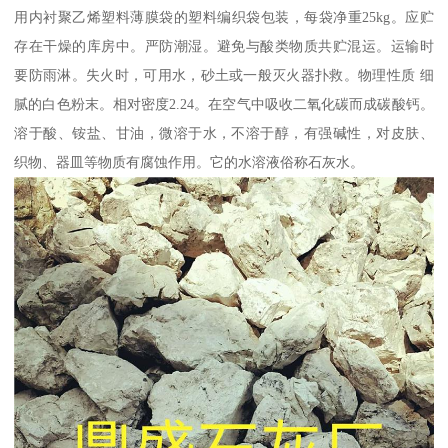
用内衬聚乙烯塑料薄膜袋的塑料编织袋包装，每袋净重25kg。应贮
存在干燥的库房中。严防潮湿。避免与酸类物质共贮混运。运输时
要防雨淋。失火时，可用水，砂土或一般灭火器扑救。物理性质 细
腻的白色粉末。相对密度2.24。在空气中吸收二氧化碳而成碳酸钙。
溶于酸、铵盐、甘油，微溶于水，不溶于醇，有强碱性，对皮肤、
织物、器皿等物质有腐蚀作用。它的水溶液俗称石灰水。