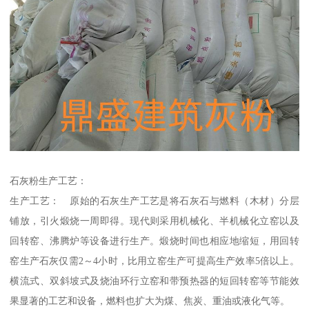
石灰粉生产工艺：
生产工艺： 原始的石灰生产工艺是将石灰石与燃料（木材）分层
铺放，引火煅烧一周即得。现代则采用机械化、半机械化立窑以及
回转窑、沸腾炉等设备进行生产。煅烧时间也相应地缩短，用回转
窑生产石灰仅需2～4小时，比用立窑生产可提高生产效率5倍以上。
横流式、双斜坡式及烧油环行立窑和带预热器的短回转窑等节能效
果显著的工艺和设备，燃料也扩大为煤、焦炭、重油或液化气等。