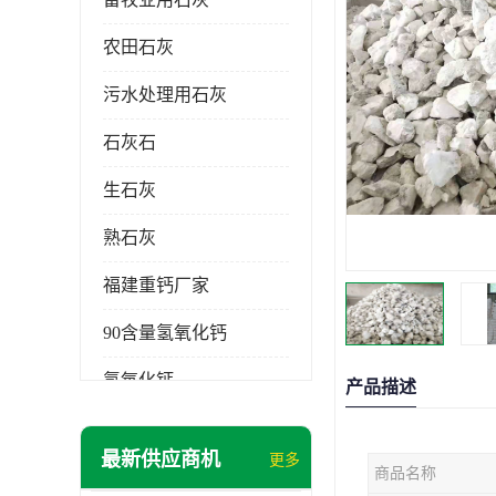
农田石灰
污水处理用石灰
石灰石
生石灰
熟石灰
福建重钙厂家
90含量氢氧化钙
氢氧化钙
产品描述
氧化钙
最新供应商机
更多
商品名称
重钙粉