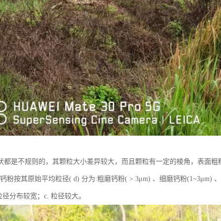
状都是不规则的，其颗粒大小差异较大，而且颗粒有一定的棱角，表面粗
重钙粉按其原始平均粒径( d) 分为:粗磨钙粉( > 3μm) 、细磨钙粉(1~3μm)
粒径分布较宽；c. 粒径较大。