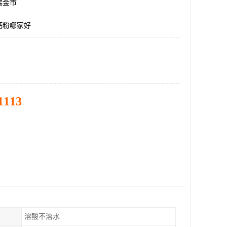
瑞金市
钙粉哪家好
1113
溶酸不溶水