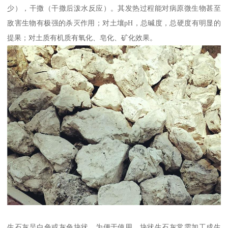
少），干撒（干撒后泼水反应）。其发热过程能对病原微生物甚至
敌害生物有极强的杀灭作用；对土壤pH，总碱度，总硬度有明显的
提果；对土质有机质有氧化、皂化、矿化效果。
生石灰呈白色或灰色块状，为便于使用，块状生石灰常需加工成生