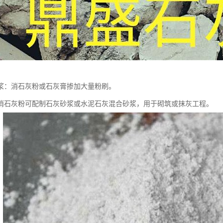
浆：消石灰粉或石灰膏掺加大量粉刷。
消石灰粉可配制石灰砂浆或水泥石灰混合砂浆，用于砌筑或抹灰工程。