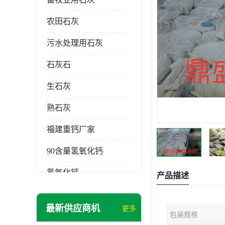
农田石灰
污水处理用石灰
石灰石
生石灰
熟石灰
福建重钙厂家
90含量氢氧化钙
氢氧化钙
产品描述
氧化钙
最新供应商机
更多
包装规格
重钙粉