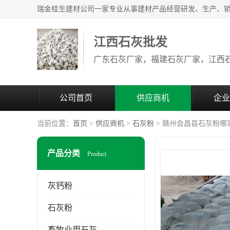
江西石灰批发
公司首页
供应商机
企业
当前位置：
首页
>
供应商机
>
石灰粉
> 赣州会昌县石灰粉哪
产品分类
Product
灰钙粉
石灰粉
畜牧业用石灰