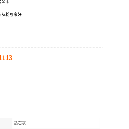
瑞金市
石灰粉哪家好
1113
熟石灰