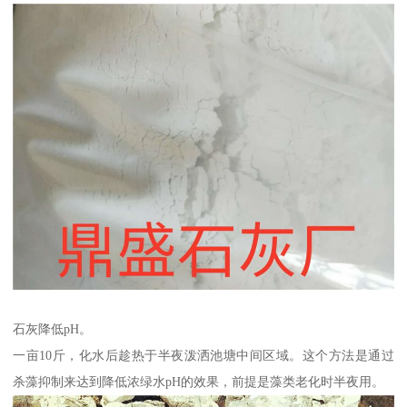
石灰降低pH。
一亩10斤，化水后趁热于半夜泼洒池塘中间区域。这个方法是通过
杀藻抑制来达到降低浓绿水pH的效果，前提是藻类老化时半夜用。