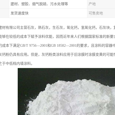
建材、塑胶、烟气脱硫、污水处理等
产地
发货速度快
可售卖地
建材有限公司主营石灰，熟石灰，生石灰，氧化钙，氢氧化钙，石灰块，
能够在较低的成本下赋予涂料优能，因而近年来人们根据国家标准的新要
成本下满足GB/T 9756—2001和GB 18582—2001的要求，且涂
灰钙粉仍具有应用。但是，灰钙粉类涂料应用于旧涂膜时涂膜变黄的可能
之于中低档内墙涂料。