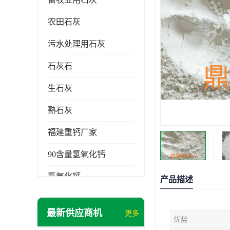
农田石灰
污水处理用石灰
石灰石
生石灰
熟石灰
福建重钙厂家
90含量氢氧化钙
氢氧化钙
产品描述
氧化钙
最新供应商机
更多
优势
重钙粉