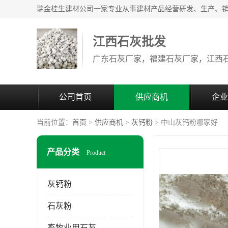
江西石灰批发
公司首页
供应商机
企业
当前位置：
首页
>
供应商机
>
灰钙粉
> 中山灰钙粉哪家好
产品分类
Product
灰钙粉
石灰粉
畜牧业用石灰