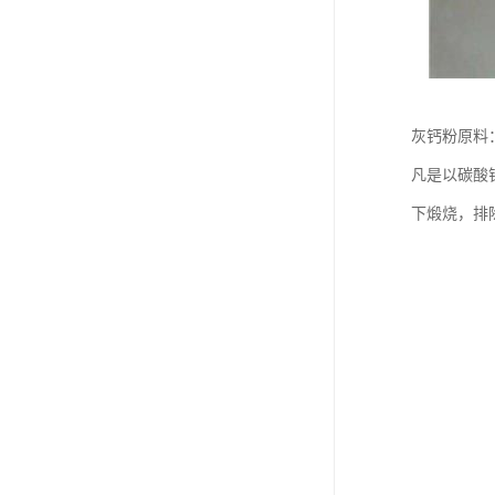
灰钙粉原料
凡是以碳酸
下煅烧，排