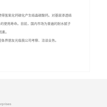
使得氢氧化钙碳化产生结晶碳酸钙。对基层渗透结
料的使用寿命。目前，国内市场为普遍的耐水腻子
因素。
迎各界朋友光临我公司考察、洽谈业务。
erprises