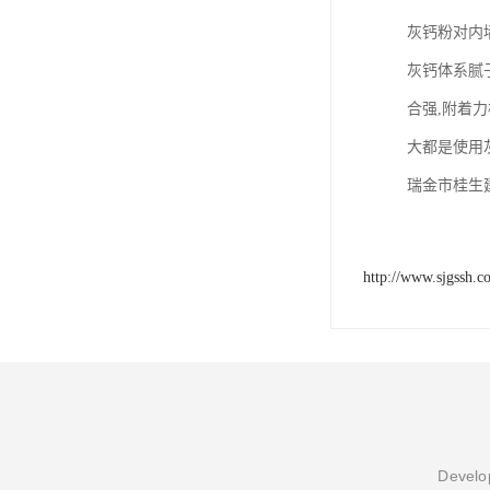
灰钙粉对内
灰钙体系腻
合强,附着
大都是使用
瑞金市桂生
http://www.sjgssh.c
Develop