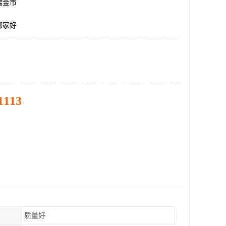
瑞金市
哪家好
1113
质量好