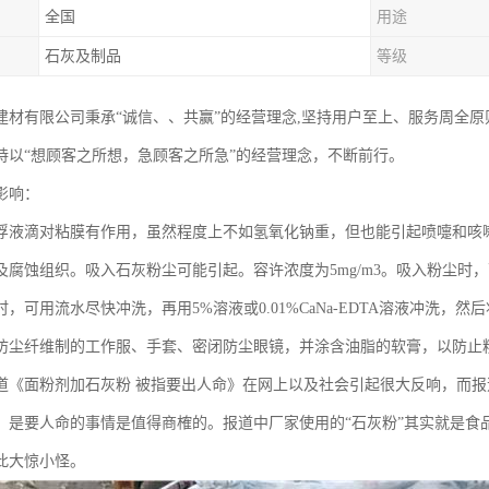
全国
用途
石灰及制品
等级
建材有限公司秉承“诚信、、共赢”的经营理念,坚持用户至上、服务周全
持以“想顾客之所想，急顾客之所急”的经营理念，不断前行。
影响：
浮液滴对粘膜有作用，虽然程度上不如氢氧化钠重，但也能引起喷嚏和咳
及腐蚀组织。吸入石灰粉尘可能引起。容许浓度为5mg/m3。吸入粉尘时
，可用流水尽快冲洗，再用5%溶液或0.01%CaNa-EDTA溶液冲洗，然
防尘纤维制的工作服、手套、密闭防尘眼镜，并涂含油脂的软膏，以防止
道《面粉剂加石灰粉 被指要出人命》在网上以及社会引起很大反响，而报
，是要人命的事情是值得商榷的。报道中厂家使用的“石灰粉”其实就是食
此大惊小怪。