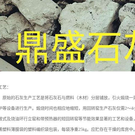
工艺：
 原始的石灰生产工艺是将石灰石与燃料（木材）分层铺放，引火煅烧一
炉等设备进行生产。煅烧时间也相应地缩短，用回转窑生产石灰仅需2～4
坡式及烧油环行立窑和带预热器的短回转窑等节能效果显著的工艺和设备
烯塑料薄膜袋的塑料编织袋包装，每袋净重25kg。应贮存在干燥的库房