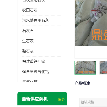
农田石灰
污水处理用石灰
石灰石
生石灰
熟石灰
福建重钙厂家
90含量氢氧化钙
氢氧化钙
产品描述
氧化钙
最新供应商机
更多
包装规格
重钙粉