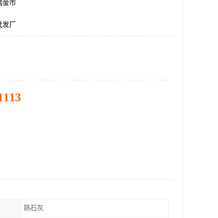
瑞金市
批发厂
1113
熟石灰