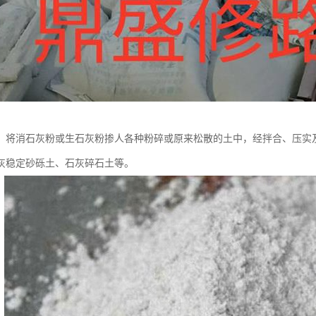
：将消石灰粉或生石灰粉掺人各种粉碎或原来松散的土中，经拌合、压实
灰稳定砂砾土、石灰碎石土等。