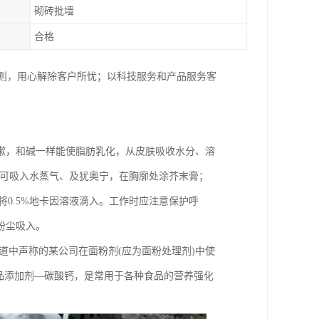
砌砖批墙
合格
原则，用心解除客户所忧；以科技服务和产品服务客
嗽，和碱一样能使脂肪乳化，从皮肤吸收水分、溶
，可吸入水蒸气、及犹奥宁，在胸廓处涂芥末膏；
后将0.5%地卡因溶液滴入。工作时应注意保护呼
粉尘吸入。
道中声称的某公司在面粉剂(应为面粉处理剂)中使
品添加剂—碳酸钙，是常用于各种食品的营养强化