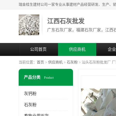
江西石灰批发
公司首页
供应商机
企业
当前位置：
首页
>
供应商机
>
石灰粉
> 汕头石灰粉批发厂 
产品分类
Product
灰钙粉
石灰粉
畜牧业用石灰