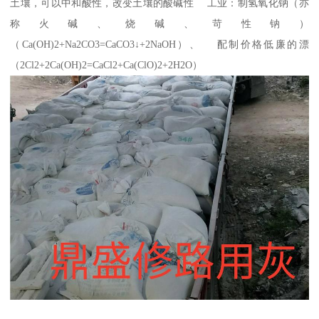
土壤，可以中和酸性，改变土壤的酸碱性 工业：制氢氧化钠（亦
称火碱、烧碱、苛性钠）
（Ca(OH)2+Na2CO3=CaCO3↓+2NaOH）、 配制价格低廉的漂
（2Cl2+2Ca(OH)2=CaCl2+Ca(ClO)2+2H2O）