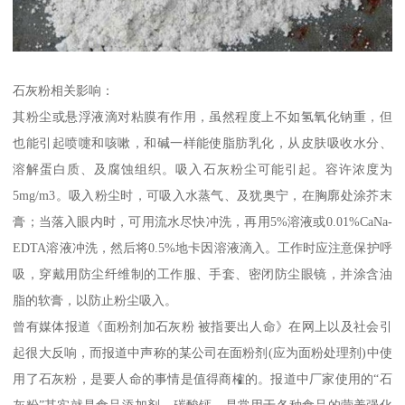
石灰粉相关影响：
其粉尘或悬浮液滴对粘膜有作用，虽然程度上不如氢氧化钠重，但
也能引起喷嚏和咳嗽，和碱一样能使脂肪乳化，从皮肤吸收水分、
溶解蛋白质、及腐蚀组织。吸入石灰粉尘可能引起。容许浓度为
5mg/m3。吸入粉尘时，可吸入水蒸气、及犹奥宁，在胸廓处涂芥末
膏；当落入眼内时，可用流水尽快冲洗，再用5%溶液或0.01%CaNa-
EDTA溶液冲洗，然后将0.5%地卡因溶液滴入。工作时应注意保护呼
吸，穿戴用防尘纤维制的工作服、手套、密闭防尘眼镜，并涂含油
脂的软膏，以防止粉尘吸入。
曾有媒体报道《面粉剂加石灰粉 被指要出人命》在网上以及社会引
起很大反响，而报道中声称的某公司在面粉剂(应为面粉处理剂)中使
用了石灰粉，是要人命的事情是值得商榷的。报道中厂家使用的“石