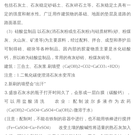
包括石灰土、石灰稳定砂砾土、石灰碎石土等。石灰稳定土具有一
定的强度和耐水性。广泛用作建筑物的基础、地面的垫层及道路的
路面基层。
（3）硅酸盐制品 以石灰(消石灰粉或生石灰粉)与硅质材料(砂、粉煤
灰、火山灰、矿渣等)为主要原料，经过配料、拌合、成型和养护后
可制得砖、砌块等各种制品。因内部的胶凝物质主要是水化硅酸
钙，所以称为硅酸盐制品，常用的有灰砂砖、粉煤灰砖等。
建筑：三合土、石灰浆.刷墙壁（Ca(OH)2+CO2=CaCO3↓+H2O）
注意：1.二氧化碳使澄清石灰水变浑浊
⒉新刷的墙壁会“出汗”
⒊盛放石灰水的瓶子打开时间久了，会形成一层白膜（碳酸钙），
可以用盐酸清洗 农业：配制波尔多液作为农药
（Ca(OH)2+CuSO4=CaSO4+Cu(OH)2↓微溶于水）
{注意：配制时，不能在铁制的容器中进行，也不能用铁棒进行搅拌
（Fe+CuSO4=Cu+FeSO4） 改变土壤的酸碱性将适量的熟石灰加入