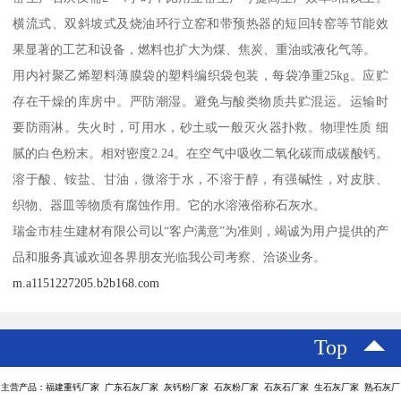
横流式、双斜坡式及烧油环行立窑和带预热器的短回转窑等节能效
果显著的工艺和设备，燃料也扩大为煤、焦炭、重油或液化气等。
用内衬聚乙烯塑料薄膜袋的塑料编织袋包装，每袋净重25kg。应贮
存在干燥的库房中。严防潮湿。避免与酸类物质共贮混运。运输时
要防雨淋。失火时，可用水，砂土或一般灭火器扑救。物理性质 细
腻的白色粉末。相对密度2.24。在空气中吸收二氧化碳而成碳酸钙。
溶于酸、铵盐、甘油，微溶于水，不溶于醇，有强碱性，对皮肤、
织物、器皿等物质有腐蚀作用。它的水溶液俗称石灰水。
瑞金市桂生建材有限公司以“客户满意”为准则，竭诚为用户提供的产
品和服务真诚欢迎各界朋友光临我公司考察、洽谈业务。
m.a1151227205.b2b168.com
Top
主营产品：福建重钙厂家 广东石灰厂家 灰钙粉厂家 石灰粉厂家 石灰石厂家 生石灰厂家 熟石灰厂