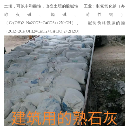
土壤，可以中和酸性，改变土壤的酸碱性 工业：制氢氧化钠（亦
称火碱、烧碱、苛性钠）
（Ca(OH)2+Na2CO3=CaCO3↓+2NaOH）、 配制价格低廉的漂
（2Cl2+2Ca(OH)2=CaCl2+Ca(ClO)2+2H2O）