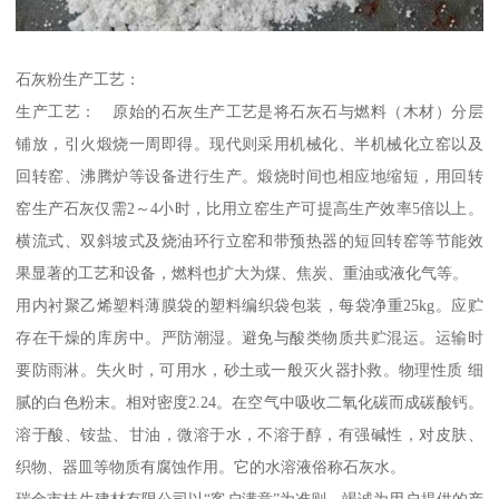
石灰粉生产工艺：
生产工艺： 原始的石灰生产工艺是将石灰石与燃料（木材）分层
铺放，引火煅烧一周即得。现代则采用机械化、半机械化立窑以及
回转窑、沸腾炉等设备进行生产。煅烧时间也相应地缩短，用回转
窑生产石灰仅需2～4小时，比用立窑生产可提高生产效率5倍以上。
横流式、双斜坡式及烧油环行立窑和带预热器的短回转窑等节能效
果显著的工艺和设备，燃料也扩大为煤、焦炭、重油或液化气等。
用内衬聚乙烯塑料薄膜袋的塑料编织袋包装，每袋净重25kg。应贮
存在干燥的库房中。严防潮湿。避免与酸类物质共贮混运。运输时
要防雨淋。失火时，可用水，砂土或一般灭火器扑救。物理性质 细
腻的白色粉末。相对密度2.24。在空气中吸收二氧化碳而成碳酸钙。
溶于酸、铵盐、甘油，微溶于水，不溶于醇，有强碱性，对皮肤、
织物、器皿等物质有腐蚀作用。它的水溶液俗称石灰水。