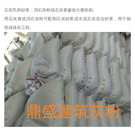
石灰乳和砂浆：消石灰粉或石灰膏掺加大量粉刷。
用石灰膏或消石灰粉可配制石灰砂浆或水泥石灰混合砂浆，用于砌
筑或抹灰工程。