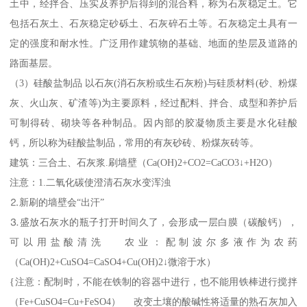
土中，经拌合、压实及养护后得到的混合料，称为石灰稳定土。它
包括石灰土、石灰稳定砂砾土、石灰碎石土等。石灰稳定土具有一
定的强度和耐水性。广泛用作建筑物的基础、地面的垫层及道路的
路面基层。
（3）硅酸盐制品 以石灰(消石灰粉或生石灰粉)与硅质材料(砂、粉煤
灰、火山灰、矿渣等)为主要原料，经过配料、拌合、成型和养护后
可制得砖、砌块等各种制品。因内部的胶凝物质主要是水化硅酸
钙，所以称为硅酸盐制品，常用的有灰砂砖、粉煤灰砖等。
建筑：三合土、石灰浆.刷墙壁（Ca(OH)2+CO2=CaCO3↓+H2O）
注意：1.二氧化碳使澄清石灰水变浑浊
⒉新刷的墙壁会“出汗”
⒊盛放石灰水的瓶子打开时间久了，会形成一层白膜（碳酸钙），
可以用盐酸清洗 农业：配制波尔多液作为农药
（Ca(OH)2+CuSO4=CaSO4+Cu(OH)2↓微溶于水）
{注意：配制时，不能在铁制的容器中进行，也不能用铁棒进行搅拌
（Fe+CuSO4=Cu+FeSO4） 改变土壤的酸碱性将适量的熟石灰加入