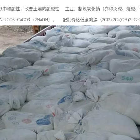
以中和酸性，改变土壤的酸碱性 工业：制氢氧化钠（亦称火碱、烧碱、
+Na2CO3=CaCO3↓+2NaOH）、 配制价格低廉的漂（2Cl2+2Ca(OH)2=CaCl