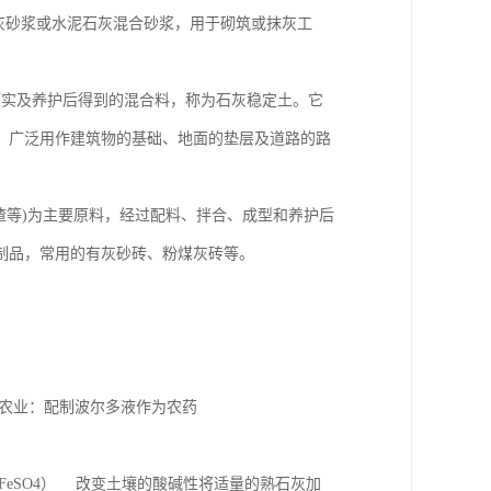
灰砂浆或水泥石灰混合砂浆，用于砌筑或抹灰工
压实及养护后得到的混合料，称为石灰稳定土。它
。广泛用作建筑物的基础、地面的垫层及道路的路
矿渣等)为主要原料，经过配料、拌合、成型和养护后
制品，常用的有灰砂砖、粉煤灰砖等。
农业：配制波尔多液作为农药
+FeSO4） 改变土壤的酸碱性将适量的熟石灰加