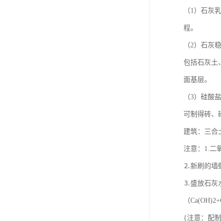
（1）石灰
程。
（2）石灰
包括石灰土
面基层。
（3）硅酸
可制得砖、
建筑：三合土、
注意：1.
⒉新刷的墙壁
⒊盛放石灰
（Ca(OH)2
{注意：配制