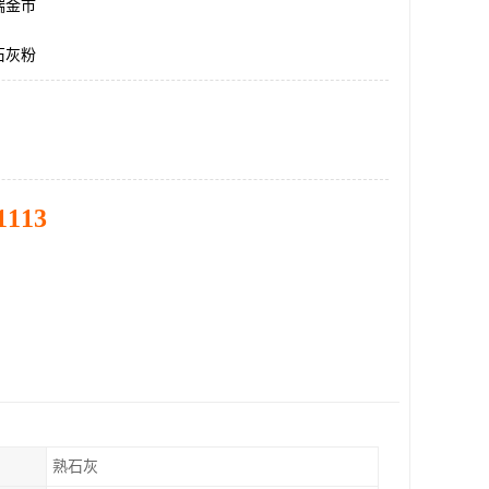
瑞金市
石灰粉
1113
熟石灰