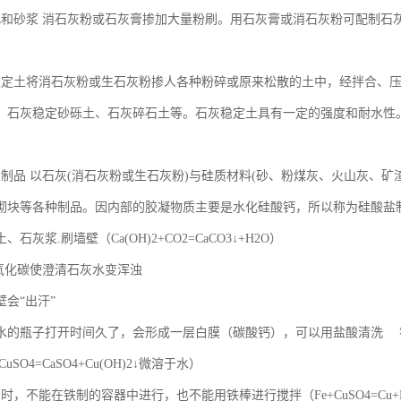
乳和砂浆 消石灰粉或石灰膏掺加大量粉刷。用石灰膏或消石灰粉可配制石
稳定土将消石灰粉或生石灰粉掺人各种粉碎或原来松散的土中，经拌合、
、石灰稳定砂砾土、石灰碎石土等。石灰稳定土具有一定的强度和耐水性
盐制品 以石灰(消石灰粉或生石灰粉)与硅质材料(砂、粉煤灰、火山灰、
砌块等各种制品。因内部的胶凝物质主要是水化硅酸钙，所以称为硅酸盐
石灰浆.刷墙壁（Ca(OH)2+CO2=CaCO3↓+H2O）
二氧化碳使澄清石灰水变浑浊
会“出汗”
水的瓶子打开时间久了，会形成一层白膜（碳酸钙），可以用盐酸清洗 
+CuSO4=CaSO4+Cu(OH)2↓微溶于水）
时，不能在铁制的容器中进行，也不能用铁棒进行搅拌（Fe+CuSO4=Cu