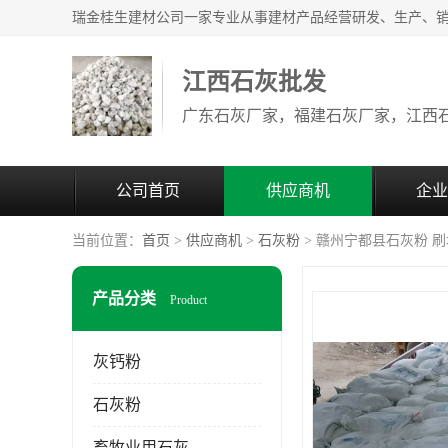
江西石灰批发
公司首页
供应商机
企业
当前位置：
首页
>
供应商机
>
石灰粉
> 赣州宁都县石灰粉 
产品分类
Product
灰钙粉
石灰粉
畜牧业用石灰