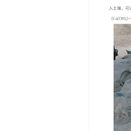
入土壤，可
（Ca(OH)2