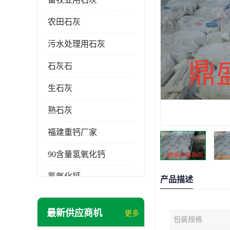
农田石灰
污水处理用石灰
石灰石
生石灰
熟石灰
福建重钙厂家
90含量氢氧化钙
氢氧化钙
产品描述
氧化钙
最新供应商机
更多
包装规格
重钙粉