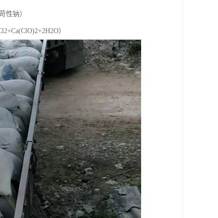
苛性钠）
2+Ca(ClO)2+2H2O）