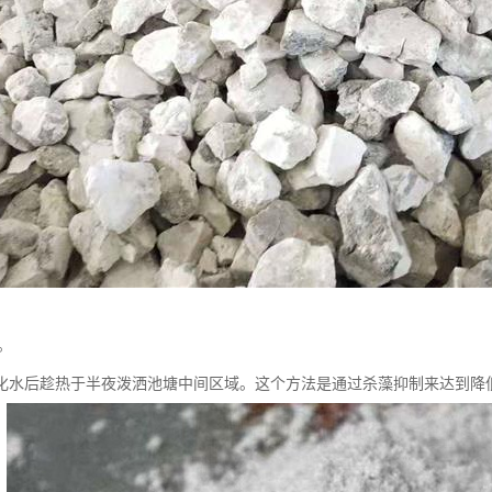
。
，化水后趁热于半夜泼洒池塘中间区域。这个方法是通过杀藻抑制来达到降