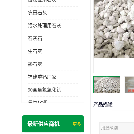
农田石灰
污水处理用石灰
石灰石
生石灰
熟石灰
福建重钙厂家
90含量氢氧化钙
氢氧化钙
产品描述
氧化钙
最新供应商机
更多
用途级别
重钙粉