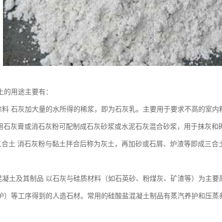
上的用途主要有：
涂料 石灰加大量的水所得的稀浆，即为石灰乳。主要用于要求不高的室内
利用石灰膏或消石灰粉可配制成石灰砂浆或水泥石灰混合砂浆，用于抹灰和
三合土 消石灰粉与黏土拌合后称为灰土，再加砂或石屑、炉渣等即成三合
混凝土及其制品 以石灰与硅质材料（如石英砂、粉煤灰、矿渣等）为主要
护）等工序得到的人造石材。常用的硅酸盐混凝土制品有蒸汽养护和压蒸