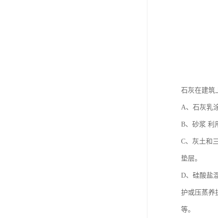
石灰在建筑
A、石灰乳
B、砂浆 
C、灰土和
垫层。
D、硅酸盐
护或压蒸养
等。