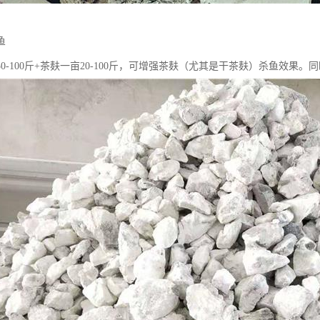
鱼
0-100斤+茶麸一亩20-100斤，可增强茶麸（尤其是干茶麸）杀鱼效果