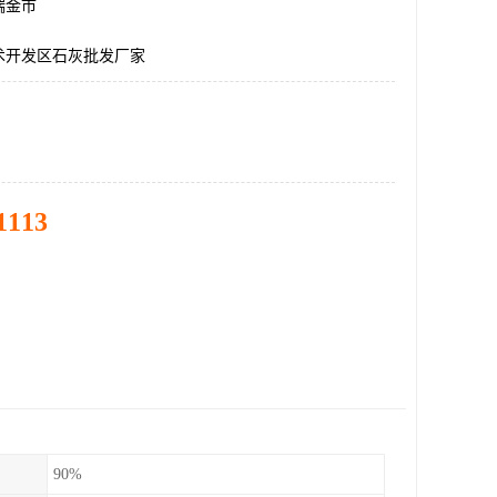
瑞金市
术开发区石灰批发厂家
1113
90%