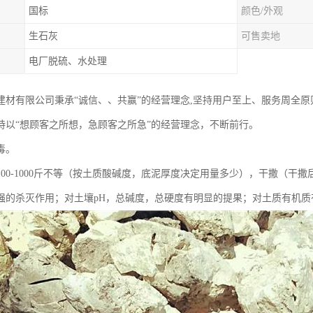
国标
颜色/外观
生石灰
可售卖地
电厂脱硫、水处理
建材有限公司秉承“诚信、、共赢”的经营理念,坚持用户至上、服务周全
持以“想顾客之所想，急顾客之所急”的经营理念，不断前行。
毒。
100-1000斤不等（按土质酸碱度，底泥厚度决定用量多少），干撒（干
强的杀灭作用；对土壤pH，总碱度，总硬度有明显的提果；对土质有机质