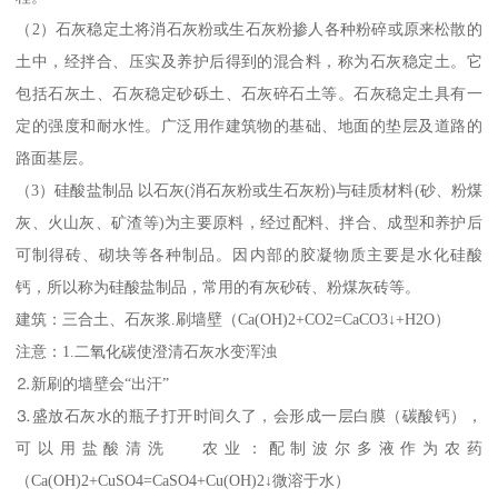
（2）石灰稳定土将消石灰粉或生石灰粉掺人各种粉碎或原来松散的
土中，经拌合、压实及养护后得到的混合料，称为石灰稳定土。它
包括石灰土、石灰稳定砂砾土、石灰碎石土等。石灰稳定土具有一
定的强度和耐水性。广泛用作建筑物的基础、地面的垫层及道路的
路面基层。
（3）硅酸盐制品 以石灰(消石灰粉或生石灰粉)与硅质材料(砂、粉煤
灰、火山灰、矿渣等)为主要原料，经过配料、拌合、成型和养护后
可制得砖、砌块等各种制品。因内部的胶凝物质主要是水化硅酸
钙，所以称为硅酸盐制品，常用的有灰砂砖、粉煤灰砖等。
建筑：三合土、石灰浆.刷墙壁（Ca(OH)2+CO2=CaCO3↓+H2O）
注意：1.二氧化碳使澄清石灰水变浑浊
⒉新刷的墙壁会“出汗”
⒊盛放石灰水的瓶子打开时间久了，会形成一层白膜（碳酸钙），
可以用盐酸清洗 农业：配制波尔多液作为农药
（Ca(OH)2+CuSO4=CaSO4+Cu(OH)2↓微溶于水）