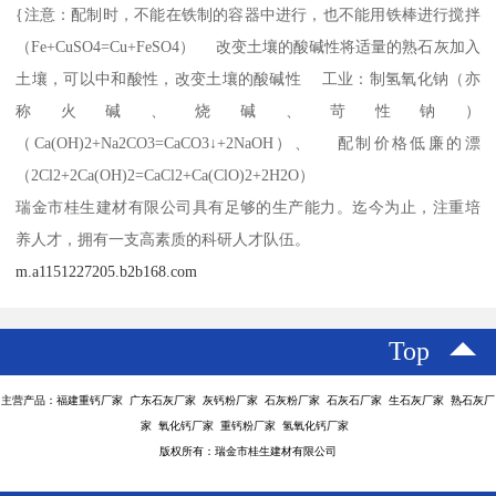
{注意：配制时，不能在铁制的容器中进行，也不能用铁棒进行搅拌
（Fe+CuSO4=Cu+FeSO4） 改变土壤的酸碱性将适量的熟石灰加入
土壤，可以中和酸性，改变土壤的酸碱性 工业：制氢氧化钠（亦
称火碱、烧碱、苛性钠）
（Ca(OH)2+Na2CO3=CaCO3↓+2NaOH）、 配制价格低廉的漂
（2Cl2+2Ca(OH)2=CaCl2+Ca(ClO)2+2H2O）
瑞金市桂生建材有限公司具有足够的生产能力。迄今为止，注重培
养人才，拥有一支高素质的科研人才队伍。
m.a1151227205.b2b168.com
Top
主营产品：福建重钙厂家 广东石灰厂家 灰钙粉厂家 石灰粉厂家 石灰石厂家 生石灰厂家 熟石灰厂
家 氧化钙厂家 重钙粉厂家 氢氧化钙厂家
版权所有：瑞金市桂生建材有限公司