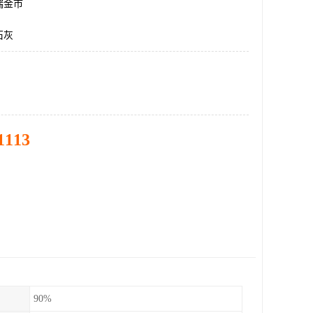
瑞金市
石灰
1113
90%