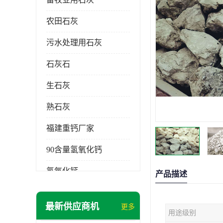
农田石灰
污水处理用石灰
石灰石
生石灰
熟石灰
福建重钙厂家
90含量氢氧化钙
氢氧化钙
产品描述
氧化钙
最新供应商机
更多
用途级别
重钙粉