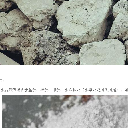
藻。
化水后趁热泼洒于蓝藻、裸藻、甲藻、水蛛多处（水华处或风头风尾）。