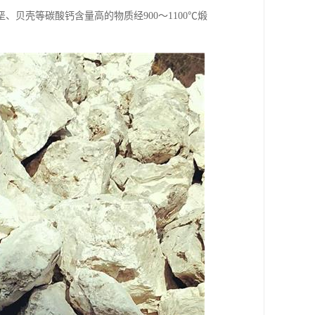
贝壳等碳酸钙含量高的物质经900～1100℃煅