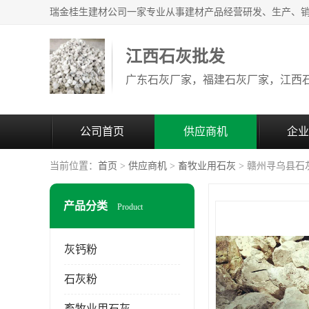
江西石灰批发
公司首页
供应商机
企业
当前位置：
首页
>
供应商机
>
畜牧业用石灰
> 赣州寻乌县石
产品分类
Product
灰钙粉
石灰粉
畜牧业用石灰