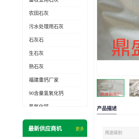
农田石灰
污水处理用石灰
石灰石
生石灰
熟石灰
福建重钙厂家
90含量氢氧化钙
氢氧化钙
产品描述
氧化钙
最新供应商机
更多
用途级别
重钙粉