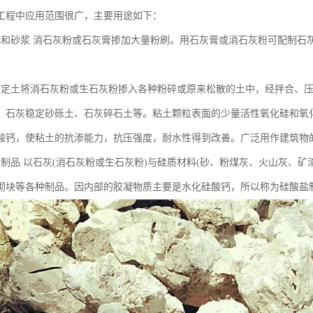
工程中应用范围很广，主要用途如下：
乳和砂浆 消石灰粉或石灰膏掺加大量粉刷。用石灰膏或消石灰粉可配制石
稳定土将消石灰粉或生石灰粉掺入各种粉碎或原来松散的土中，经拌合、
、石灰稳定砂砾土、石灰碎石土等。粘土颗粒表面的少量活性氧化硅和氧
酸钙，使粘土的抗渗能力，抗压强度，耐水性得到改善。广泛用作建筑物
盐制品 以石灰(消石灰粉或生石灰粉)与硅质材料(砂、粉煤灰、火山灰、
砌块等各种制品。因内部的胶凝物质主要是水化硅酸钙，所以称为硅酸盐