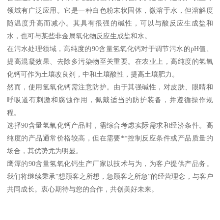
领域有广泛应用。它是一种白色粉末状固体，微溶于水，但溶解度
随温度升高而减小。其具有很强的碱性，可以与酸反应生成盐和
水，也可与某些非金属氧化物反应生成盐和水。
在污水处理领域，高纯度的90含量氢氧化钙对于调节污水的pH值、
提高混凝效果、去除多污染物至关重要。在农业上，高纯度的氢氧
化钙可作为土壤改良剂，中和土壤酸性，提高土壤肥力。
然而，使用氢氧化钙需注意防护。由于其强碱性，对皮肤、眼睛和
呼吸道有刺激和腐蚀作用，佩戴适当的防护装备，并遵循操作规
程。
选择90含量氢氧化钙产品时，需综合考虑实际需求和经济条件。高
纯度的产品通常价格较高，但在需要**控制反应条件或产品质量的
场合，其优势尤为明显。
鹰潭的90含量氢氧化钙生产厂家以技术与为，为客户提供产品务。
我们将继续秉承“想顾客之所想，急顾客之所急”的经营理念，与客户
共同成长。衷心期待与您的合作，共创美好未来。