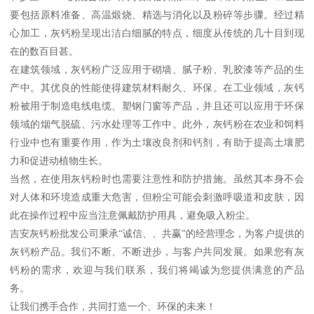
要包括原料准备、高温煅烧、精选与消化以及粉碎等步骤。经过精
心加工，灰钙粉呈现出洁白细腻的特点，细度从传统的几十目到现
在的数百目甚。
在建筑领域，灰钙粉广泛应用于砌墙、腻子粉、乳胶漆等产品的生
产中。其优良的性能使得建筑材料耐久、环保。在工业领域，灰钙
粉被用于制造电线电缆、塑钢门窗等产品，并且还可以应用于环保
领域的烟气脱硫、污水处理等工作中。此外，灰钙粉在农业和饲料
行业中也有重要作用，作为土壤改良剂和钙剂，有助于提高土壤肥
力和促进动植物生长。
当然，在使用灰钙粉时也需要注意性和防护措施。虽然其本身不会
对人体和环境造成重大危害，但粉尘可能会刺激呼吸道和皮肤，因
此在操作过程中应当注意佩戴防护用具，避免吸入粉尘。
吉安灰钙粉批发公司秉承“诚信、、共赢”的经营理念，为客户提供的
灰钙粉产品。我们不断、不断进步，与客户共同发展。如果您有灰
钙粉的需求，欢迎与我们联系，我们将竭诚为您提供满意的产品
务。
让我们携手合作，共同打造一个、环保的未来！