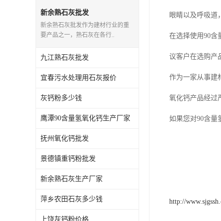
新余熟石灰批发
眼睛以及呼吸道
新余熟石灰批发作为建材行业的重
要产品之一，熟石灰在各行..
在选择使用90
议客户在选购产
九江熟石灰批发
作为一家从事建
宜春污水处理用石灰报价
灰钙粉多少钱
氧化钙产品经过
鹰潭90含量氢氧化钙生产厂家
如果您对90含
抚州氧化钙批发
景德镇重钙粉批发
新余熟石灰生产厂家
萍乡农田石灰多少钱
http://www.sjgssh
上饶灰钙粉价格