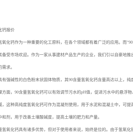
化钙报价
氢氧化钙作为一种重要的化工原料，在各个领域都有着广泛的应用。而“9
其备受市场欢迎。作为一家从事建材产品生产的企业，我们引以自豪地推出
的需求。
具有强碱性的白色粉末状固体物质，其90含量氢氧化钙含量高达以上，纯
理方面，90含量氢氧化钙可以有效调节污水的pH值，促进污水中的悬浮
域，这种高纯度氢氧化钙可作为混凝剂使用，用于水泥和混凝土中，可提高
中和剂，用于改善土壤酸碱度，提高土壤的肥力和产量。
含量氢氧化钙具有诸多优势，但对于使用者来说，始终是位的。由于氢氧化