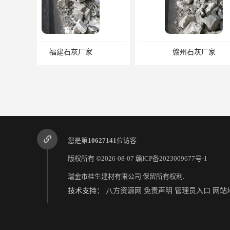
赣州石灰厂家
赣州建筑
您是第
10627141
位访客
版权所有 ©2026-08-07
赣ICP备2023009677号-1
瑞金市桂生建材有限公司
保留所有权利.
技术支持：
八方资源网
免责声明
管理员入口
网站
福建氧化钙厂家
龙岩石灰