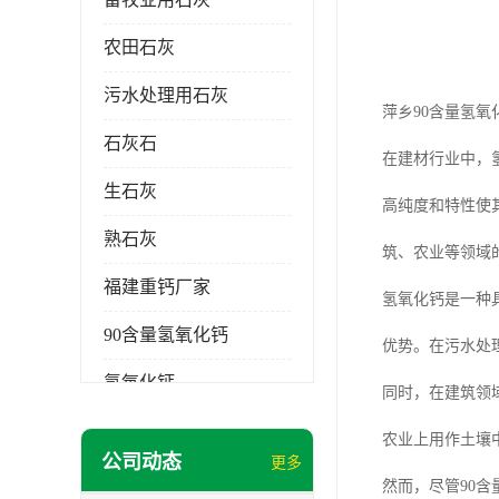
农田石灰
污水处理用石灰
萍乡90含量氢氧
石灰石
在建材行业中，
生石灰
高纯度和特性使
熟石灰
筑、农业等领域
福建重钙厂家
氢氧化钙是一种
90含量氢氧化钙
优势。在污水处
氢氧化钙
同时，在建筑领
氧化钙
农业上用作土壤
公司动态
更多
重钙粉
然而，尽管90