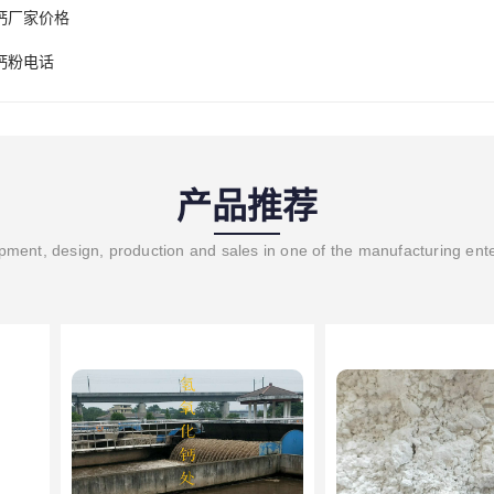
钙厂家价格
钙粉电话
产品推荐
ment, design, production and sales in one of the manufacturing ent