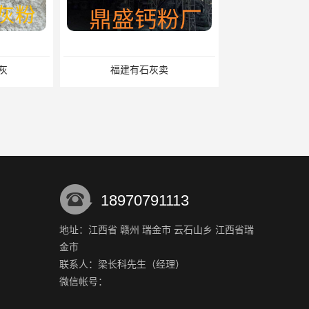
有石灰卖
福建建筑用灰
18970791113
地址：江西省 赣州 瑞金市 云石山乡 江西省瑞
金市
氧化钙厂家
福建石灰厂
联系人：梁长科
先生
（经理）
微信帐号：