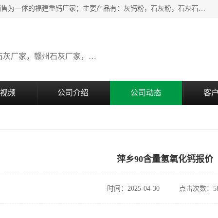
瑞金桂生建材公司一家专业从事建材产品经营研发、生产、销售为一体的福建重钙厂家；主要产品有：灰钙粉，石灰粉，石灰石，生石灰，熟石灰，氧化钙，重钙粉，氢氧化钙，农田石灰，畜牧业用石灰等。欢迎新老客户来电咨询！
广东石灰厂家，福建石灰厂家，江西石灰厂家，赣州石灰厂家，东莞石灰厂家
视频
公司介绍
公司动态
客
萍乡90含量氢氧化钙报价
时间：2025-04-30
点击次数：58