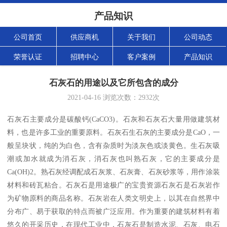
产品知识
公司首页
供应商机
关于我们
公司动态
荣誉认证
招聘中心
客户案例
产品知识
石灰石的用途以及它所包含的成分
2021-04-16
浏览次数：
2932
次
石灰石主要成分是碳酸钙(CaCO3)。石灰和石灰石大量用做建筑材
料，也是许多工业的重要原料。石灰石生石灰的主要成分是CaO，一
般呈块状，纯的为白色，含有杂质时为淡灰色或淡黄色。生石灰吸
潮或加水就成为消石灰，消石灰也叫熟石灰，它的主要成分是
Ca(OH)2。熟石灰经调配成石灰浆、石灰膏、石灰砂浆等，用作涂装
材料和砖瓦粘合。石灰石是用途极广的宝贵资源石灰石是石灰岩作
为矿物原料的商品名称。石灰岩在人类文明史上，以其在自然界中
分布广、易于获取的特点而被广泛应用。作为重要的建筑材料有着
悠久的开采历史，在现代工业中，石灰石是制造水泥、石灰、电石